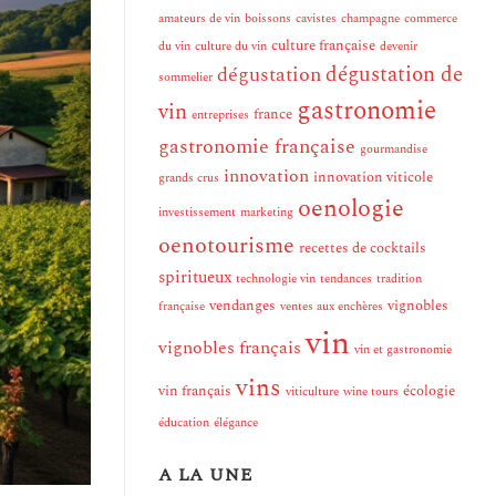
amateurs de vin
boissons
cavistes
champagne
commerce
culture française
du vin
culture du vin
devenir
dégustation de
dégustation
sommelier
gastronomie
vin
france
entreprises
gastronomie française
gourmandise
innovation
innovation viticole
grands crus
oenologie
investissement
marketing
oenotourisme
recettes de cocktails
spiritueux
technologie vin
tendances
tradition
vendanges
vignobles
française
ventes aux enchères
vin
vignobles français
vin et gastronomie
vins
vin français
écologie
viticulture
wine tours
éducation
élégance
A LA UNE