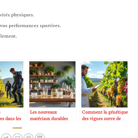
ités physiques.
 vos performances sportives.
llement.
s
Les nouveaux
Comment la génétique
es dans les
matériaux durables
des vignes ouvre de
pour la verrerie
nouvelles perspectives