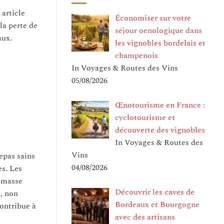
article
Économiser sur votre
la perte de
séjour oenologique dans
aux.
les vignobles bordelais et
champenois
In Voyages & Routes des Vins
05/08/2026
Œnotourisme en France :
cyclotourisme et
découverte des vignobles
In Voyages & Routes des
Vins
epas sains
04/08/2026
es. Les
a masse
Découvrir les caves de
, non
Bordeaux et Bourgogne
contribue à
avec des artisans