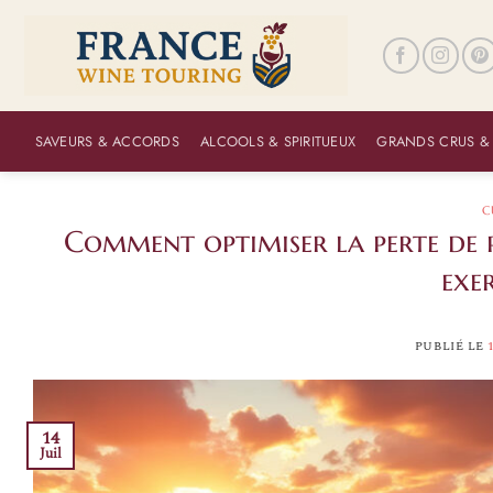
Passer
au
contenu
SAVEURS & ACCORDS
ALCOOLS & SPIRITUEUX
GRANDS CRUS &
C
Comment optimiser la perte de p
exe
PUBLIÉ LE
14
Juil