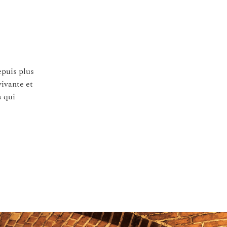
epuis plus
vivante et
s qui