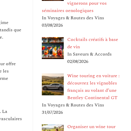
vignerons pour vos
séminaires oenologiques
In Voyages & Routes des Vins
égime
03/08/2026
 tandis que
e.
Cocktails créatifs à base
de vin
In Saveurs & Accords
02/08/2026
ur offre
e les
Wine touring en voiture :
orme
découvrez les vignobles
français au volant d’une
Bentley Continental GT
In Voyages & Routes des Vins
. La
31/07/2026
vasculaires
Organiser un wine tour