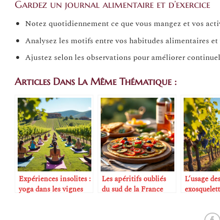
Gardez un journal alimentaire et d’exercice
Notez quotidiennement ce que vous mangez et vos activ
Analysez les motifs entre vos habitudes alimentaires et
Ajustez selon les observations pour améliorer continue
Articles Dans La Même Thématique :
Expériences insolites :
Les apéritifs oubliés
L’usage de
yoga dans les vignes
du sud de la France
exosquelett
vendanges