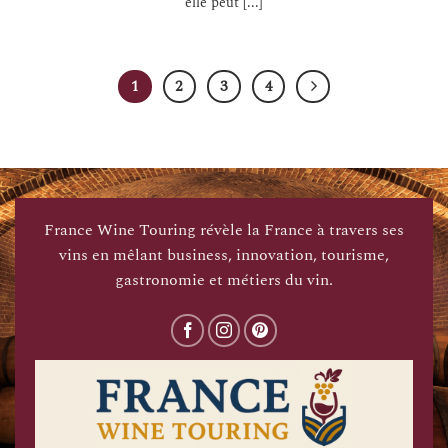
elle peut [...]
1
2
3
4
France Wine Touring révèle la France à travers ses
vins en mêlant business, innovation, tourisme,
gastronomie et métiers du vin.