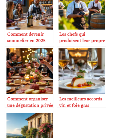
Comment devenir
Les chefs qui
sommelier en 2025
produisent leur propre
vin
Comment organiser
Les meilleurs accords
une dégustation privée
vin et foie gras
à la maison