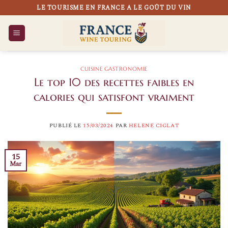
Passer
LE TOURISME EN FRANCE A LE GOÛT DU VIN
au
contenu
CUISINE GASTRONOMIE
Le top 10 des recettes faibles en
calories qui satisfont vraiment
PUBLIÉ LE
15/03/2024
PAR
HELENE CIGLAT
15
Mar