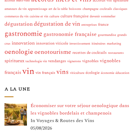
accords vin
accords mets-vins
agriculture
amateurs de vin
apprentissage
art de la table
boissons
champagne
cocktails classiques
culture française
commerce du vin
cuisine et vin
culture
devenir sommelier
dégustation de vin
dégustation
france
entreprises
gastronomie
gastronomie française
gourmandise
grands
innovation
innovation viticole
crus
investissement
itinéraires
marketing
oenologie
oenotourisme
recettes de cocktails
restaurants
vignobles
spiritueux
vendanges
vignobles
technologie vin
vignerons
vin
vins
français
vin français
écologie
viticulture
économie
éducation
A LA UNE
Économiser sur votre séjour oenologique dans
les vignobles bordelais et champenois
In Voyages & Routes des Vins
05/08/2026