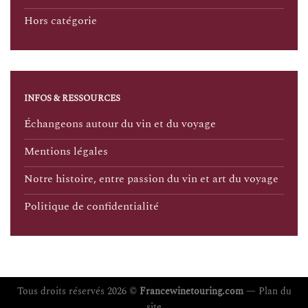
Hors catégorie
INFOS & RESSOURCES
Échangeons autour du vin et du voyage
Mentions légales
Notre histoire, entre passion du vin et art du voyage
Politique de confidentialité
Tous droits réservés 2026 ©
Francewinetouring.com
—
Plan du
site