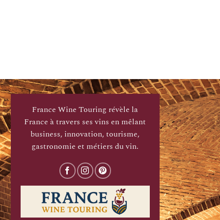
France Wine Touring révèle la
France à travers ses vins en mêlant
business, innovation, tourisme,
gastronomie et métiers du vin.