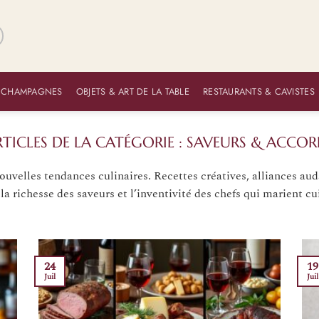
 CHAMPAGNES
OBJETS & ART DE LA TABLE
RESTAURANTS & CAVISTES
SAVEURS & ACCOR
nouvelles tendances culinaires. Recettes créatives, alliances au
a richesse des saveurs et l’inventivité des chefs qui marient cu
24
19
Juil
Juil