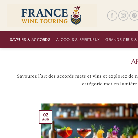
Passer
au
contenu
SAVEURS & ACCORDS
ALCOOLS & SPIRITUEUX
GRANDS CRUS &
Savourez l’art des accords mets et vins et explorez de 
catégorie met en lumière l
02
Août