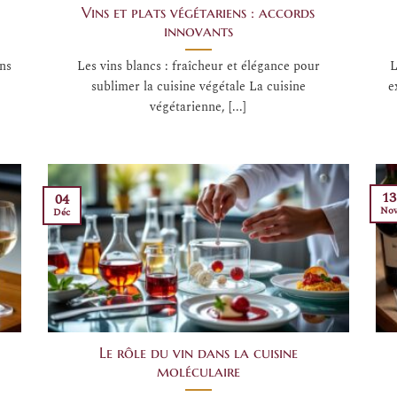
Vins et plats végétariens : accords
innovants
ins
Les vins blancs : fraîcheur et élégance pour
L
sublimer la cuisine végétale La cuisine
e
végétarienne, [...]
13
04
No
Déc
Le rôle du vin dans la cuisine
moléculaire
t