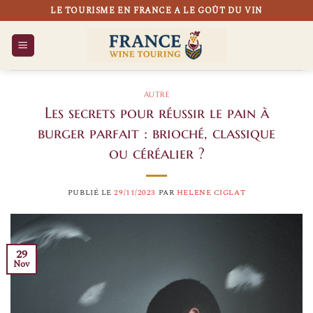
Passer
LE TOURISME EN FRANCE A LE GOÛT DU VIN
au
contenu
AUTRE
Les secrets pour réussir le pain à
burger parfait : brioché, classique
ou céréalier ?
PUBLIÉ LE
29/11/2023
PAR
HELENE CIGLAT
29
Nov