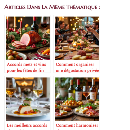
Articles Dans La Même Thématique :
Accords mets et vins
Comment organiser
pour les fêtes de fin
une dégustation privée
d’année
à la maison
Les meilleurs accords
Comment harmoniser