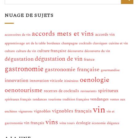
NUAGE DE SUJETS
accords mets et vins
accords vin
accessoires de vin
apprentissage
art de la table
bordeaux
champagne
cocktails classiques
cuisine et vin
culture française
culture
culture du vin
découverte
découverte du vin
dégustation de vin
dégustation
france
gastronomie
gastronomie française
gourmandise
oenologie
innovation
innovation viticole
itinéraires
oenotourisme
spiritueux
recettes de cocktails
restaurants
vendanges
spiritueux français
tendances
tourisme
tradition française
ventes aux
vin
vignobles français
vignobles
enchères
vignerons
vin et
vins
vin français
écologie
gastronomie
wine tours
économie
élégance