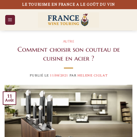
Passer
LE TOURISME EN FRANCE A LE GOÛT DU VIN
au
contenu
AUTRE
Comment choisir son couteau de
cuisine en acier ?
PUBLIÉ LE
11/08/2021
PAR
HELENE CIGLAT
11
Août