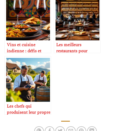
Vins et cuisine
Les meilleurs
indienne : défis et
restaurants pour
réussites
amateurs de vin
Les chefs qui
produisent leur propre
vin