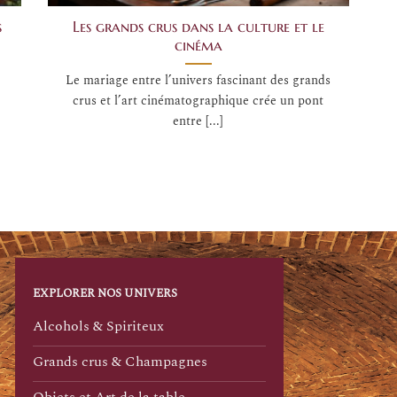
s
Les grands crus dans la culture et le
cinéma
Le mariage entre l’univers fascinant des grands
crus et l’art cinématographique crée un pont
entre [...]
EXPLORER NOS UNIVERS
Alcohols & Spiriteux
Grands crus & Champagnes
Objets et Art de la table