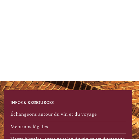
INFOS & RESSOURCES
Échangeons autour du vin et du voyage
Mentions légales
Notre histoire, entre passion du vin et art du voyage