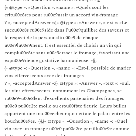
{« @type »: »Question », »name »: »Quels sont les
critu00e8res pour ru00e9ussir un accord vin-fromage
? », »acceptedAnswer »:{« @type »: »Answer », »text »: »Le
succu00e8s ru00e9side dans l’u00e9quilibre des saveurs et
le respect de la personnalitu00e9 de chaque
u00e9lu00e9ment. Il est essentiel de choisir un vin qui
complu00e8te sans u00e9craser le fromage, favorisant une
expu00e9rience gustative harmonieuse. »}},
{« @type »: »Question », »name »: »Est-il possible de marier
vins effervescents avec des fromages
? », »acceptedAnswer »:{« @type »: »Answer », »text »: »oui,
les vins effervescents, notamment les Champagnes, se
ru00e9vu00e8lent d’excellents partenaires des fromages
u00e0 pu00e2te molle ou crou00fbte fleurie. Leurs bulles
apportent une frau00eecheur qui nettoie le palais entre les
bouchu00e9es. »}},{« @type »: »Question », »name »: »Quel
vin avec un fromage u00e0 pu00e2te persillu00e9e comme