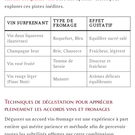
explorer ces pistes inédites.
TYPE DE
EFFET
VIN SURPRENANT
FROMAGE
GUSTATIF
Vin doux liquoreux
Roquefort, Bleu
Equilibre sucré-salé
(Sauternes)
Champagne brut
Brie, Chaource
Fraîcheur, légèreté
Tomme de
Douceur et
Vin rosé fruité
Savoie
fraîcheur
Vin rouge léger
Arômes délicats
Munster
(Pinot Noir)
équilibrants
Techniques de dégustation pour apprécier
pleinement les accords vins et fromages
Déguster un accord vin-fromage est une expérience à part
entière qui mérite patience et méthode afin de percevoir
toutes les subtilités offertes par cette combinaison