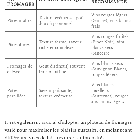
RECOMMANDÉ
FROMAGES
Vins rouges légers
Texture crémeuse, goût
Pâtes molles
(Gamay), vins blancs
doux à prononcé
frais
Vins rouges fruités
Texture ferme, saveur
(Pinot Noir), vins
Pâtes dures
riche et complexe
blancs secs
(Sancerre)
Vins blancs secs
Fromages de
Goût distinctif, souvent
(Sauvignon Blanc),
chèvre
frais ou affiné
rouges légers
Vins blancs
Pâtes
Saveur puissante,
moelleux
persillées
texture crémeuse
(Sauternes), rouges
aux tanins légers
Il est également crucial d’adopter un plateau de fromages
varié pour maximiser les plaisirs gustatifs, en mélangeant
différents types de lait, textures, et intensités.