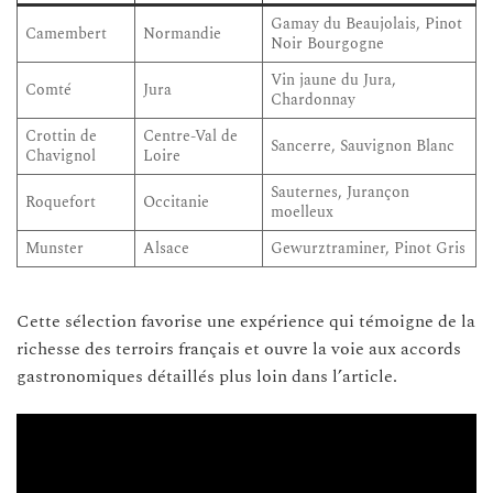
Gamay du Beaujolais, Pinot
Camembert
Normandie
Noir Bourgogne
Vin jaune du Jura,
Comté
Jura
Chardonnay
Crottin de
Centre-Val de
Sancerre, Sauvignon Blanc
Chavignol
Loire
Sauternes, Jurançon
Roquefort
Occitanie
moelleux
Munster
Alsace
Gewurztraminer, Pinot Gris
Cette sélection favorise une expérience qui témoigne de la
richesse des terroirs français et ouvre la voie aux accords
gastronomiques détaillés plus loin dans l’article.