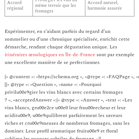
Accord
Accord naturel,
même terroir que les
régional
harmonie assurée
fromages
Expérimenter, en s’aidant parfois du regard d’un
sommelier ou d’une chronique spécialisée, enrichit cette
démarche, rendant chaque dégustation unique. Les
itinéraires œnologiques en Île-de-France
sont par exemple
une excellente manière de se perfectionner.
{« @context »: »https://schema.org », »@type »: »FAQPage », »
[{« @type »: »Question », »name »: »Pourquoi
privilu00e9gier les vins blancs avec certains fromages
? », »acceptedAnswer »:{« @type »: »Answer », »text »: »Les
vins blancs, gru00e2ce u00e0 leur frau00eecheur et leur
aciditu00e9, u00e9quilibrent parfaitement les saveurs
riches et cru00e9meuses de nombreux fromages, sans les
dominer. Leur profil aromatique fruitu00e9 et floral
sublime les nuances subtiles du fromage. »}},