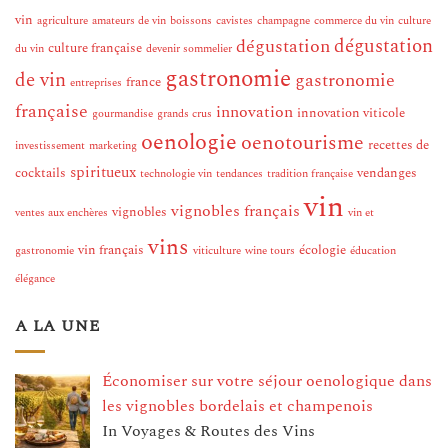
vin
agriculture
amateurs de vin
boissons
cavistes
champagne
commerce du vin
culture
dégustation
dégustation
culture française
du vin
devenir sommelier
gastronomie
de vin
gastronomie
france
entreprises
française
innovation
innovation viticole
gourmandise
grands crus
oenologie
oenotourisme
recettes de
investissement
marketing
spiritueux
cocktails
vendanges
technologie vin
tendances
tradition française
vin
vignobles français
vignobles
ventes aux enchères
vin et
vins
vin français
écologie
gastronomie
viticulture
wine tours
éducation
élégance
A LA UNE
Économiser sur votre séjour oenologique dans
les vignobles bordelais et champenois
In Voyages & Routes des Vins