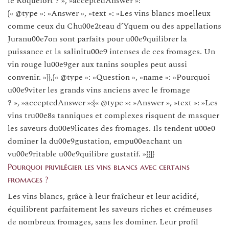
le Roquefort ? », »acceptedAnswer »:
{« @type »: »Answer », »text »: »Les vins blancs moelleux
comme ceux du Chu00e2teau d’Yquem ou des appellations
Juranu00e7on sont parfaits pour u00e9quilibrer la
puissance et la salinitu00e9 intenses de ces fromages. Un
vin rouge lu00e9ger aux tanins souples peut aussi
convenir. »}},{« @type »: »Question », »name »: »Pourquoi
u00e9viter les grands vins anciens avec le fromage
? », »acceptedAnswer »:{« @type »: »Answer », »text »: »Les
vins tru00e8s tanniques et complexes risquent de masquer
les saveurs du00e9licates des fromages. Ils tendent u00e0
dominer la du00e9gustation, empu00eachant un
vu00e9ritable u00e9quilibre gustatif. »}}]}
Pourquoi privilégier les vins blancs avec certains
fromages ?
Les vins blancs, grâce à leur fraîcheur et leur acidité,
équilibrent parfaitement les saveurs riches et crémeuses
de nombreux fromages, sans les dominer. Leur profil