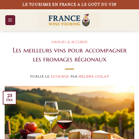
Passer
LE TOURISME EN FRANCE A LE GOÛT DU VIN
au
contenu
SAVEURS & ACCORDS
Les meilleurs vins pour accompagner
les fromages régionaux
PUBLIÉ LE
23/10/2025
PAR
HELENE CIGLAT
23
Oct