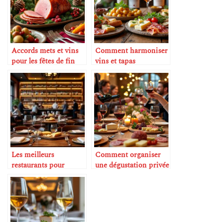
Accords mets et vins
Comment harmoniser
pour les fêtes de fin
vins et tapas
d’année
Les meilleurs
Comment organiser
restaurants pour
une dégustation privée
amateurs de vin
à la maison