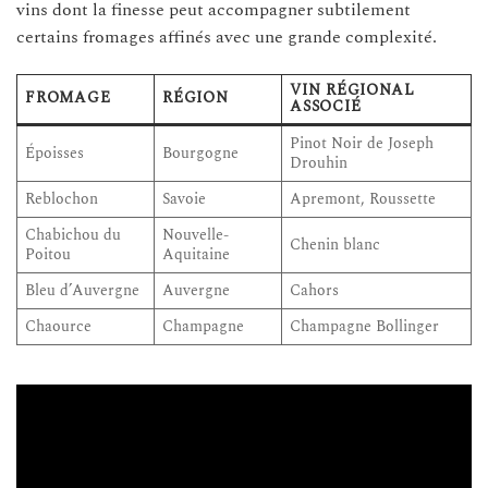
vins dont la finesse peut accompagner subtilement
certains fromages affinés avec une grande complexité.
VIN RÉGIONAL
FROMAGE
RÉGION
ASSOCIÉ
Pinot Noir de Joseph
Époisses
Bourgogne
Drouhin
Reblochon
Savoie
Apremont, Roussette
Chabichou du
Nouvelle-
Chenin blanc
Poitou
Aquitaine
Bleu d’Auvergne
Auvergne
Cahors
Chaource
Champagne
Champagne Bollinger