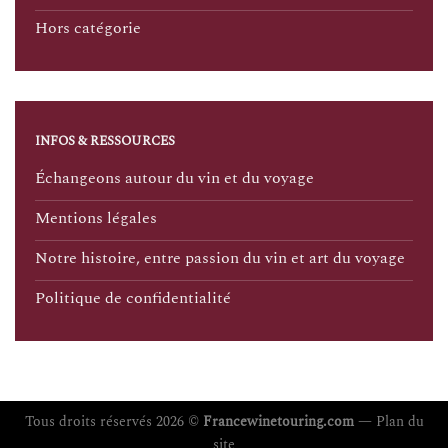
Hors catégorie
INFOS & RESSOURCES
Échangeons autour du vin et du voyage
Mentions légales
Notre histoire, entre passion du vin et art du voyage
Politique de confidentialité
Tous droits réservés 2026 ©
Francewinetouring.com
—
Plan du
site