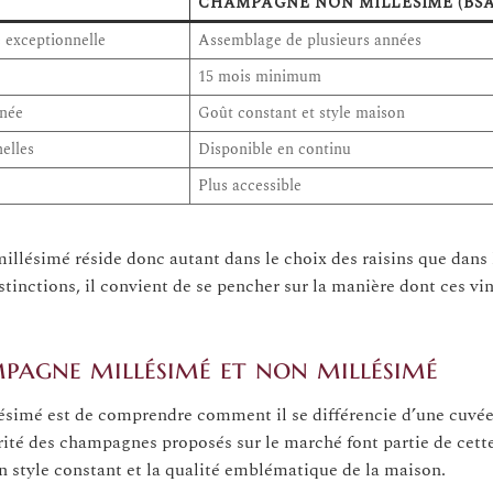
É
CHAMPAGNE NON MILLÉSIMÉ (BSA
 exceptionnelle
Assemblage de plusieurs années
15 mois minimum
nnée
Goût constant et style maison
elles
Disponible en continu
Plus accessible
lésimé réside donc autant dans le choix des raisins que dans 
inctions, il convient de se pencher sur la manière dont ces vi
mpagne millésimé et non millésimé
ésimé est de comprendre comment il se différencie d’une cuvé
ité des champagnes proposés sur le marché font partie de cett
un style constant et la qualité emblématique de la maison.