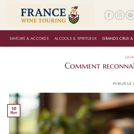
Passer
au
contenu
SAVEURS & ACCORDS
ALCOOLS & SPIRITUEUX
GRANDS CRUS &
GRAN
Comment reconnaî
PUBLIÉ LE
10
Nov