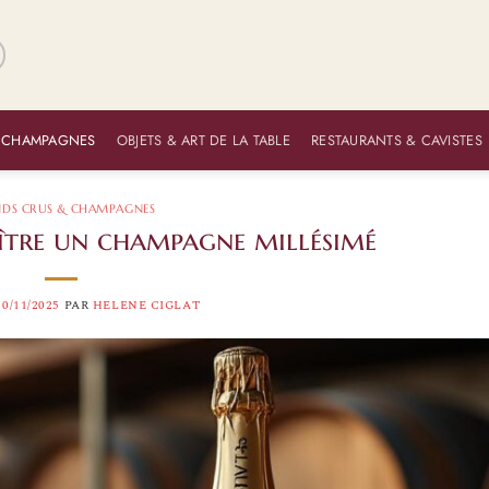
 CHAMPAGNES
OBJETS & ART DE LA TABLE
RESTAURANTS & CAVISTES
DS CRUS & CHAMPAGNES
tre un champagne millésimé
10/11/2025
PAR
HELENE CIGLAT