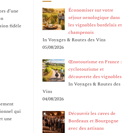
Économiser sur votre
ors d’une
séjour oenologique dans
on
les vignobles bordelais et
sion fidèle
champenois
In Voyages & Routes des Vins
05/08/2026
Œnotourisme en France :
cyclotourisme et
découverte des vignobles
In Voyages & Routes des
Vins
04/08/2026
usement
ionnel qui
Découvrir les caves de
et une
Bordeaux et Bourgogne
avec des artisans