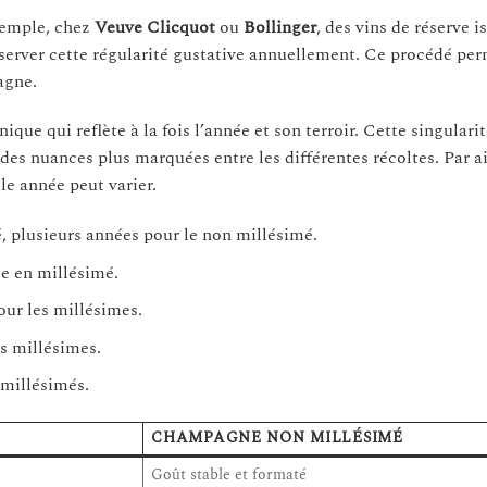
xemple, chez
Veuve Clicquot
ou
Bollinger
, des vins de réserve i
erver cette régularité gustative annuellement. Ce procédé per
agne.
e qui reflète à la fois l’année et son terroir. Cette singularit
es nuances plus marquées entre les différentes récoltes. Par ail
le année peut varier.
 plusieurs années pour le non millésimé.
e en millésimé.
our les millésimes.
es millésimes.
 millésimés.
CHAMPAGNE NON MILLÉSIMÉ
Goût stable et formaté