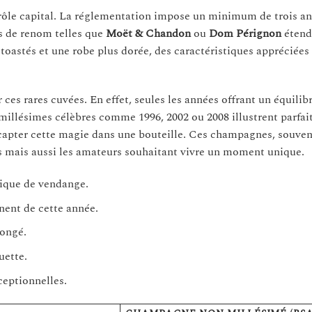
un rôle capital. La réglementation impose un minimum de trois an
ns de renom telles que
Moët & Chandon
ou
Dom Pérignon
étend
oastés et une robe plus dorée, des caractéristiques appréciées
 rares cuvées. En effet, seules les années offrant un équilibr
s millésimes célèbres comme 1996, 2002 ou 2008 illustrent parfa
à capter cette magie dans une bouteille. Ces champagnes, souve
rs mais aussi les amateurs souhaitant vivre un moment unique.
ique de vendange.
nent de cette année.
longé.
uette.
eptionnelles.