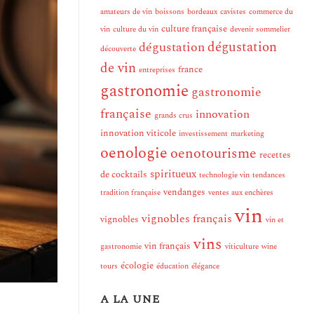
amateurs de vin
boissons
bordeaux
cavistes
commerce du
culture française
vin
culture du vin
devenir sommelier
dégustation
dégustation
découverte
de vin
france
entreprises
gastronomie
gastronomie
française
innovation
grands crus
innovation viticole
investissement
marketing
oenologie
oenotourisme
recettes
spiritueux
de cocktails
technologie vin
tendances
vendanges
tradition française
ventes aux enchères
vin
vignobles français
vignobles
vin et
vins
vin français
gastronomie
viticulture
wine
écologie
tours
éducation
élégance
A LA UNE