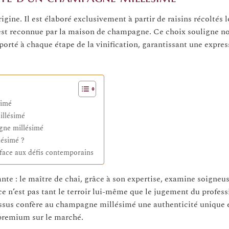
ine. Il est élaboré exclusivement à partir de raisins récoltés l
 est reconnue par la maison de champagne. Ce choix souligne n
orté à chaque étape de la vinification, garantissant une expres
simé
illésimé
agne millésimé
lésimé ?
 face aux défis contemporains
ante : le maître de chai, grâce à son expertise, examine soigne
 n’est pas tant le terroir lui-même que le jugement du profess
essus confère au champagne millésimé une authenticité unique 
 premium sur le marché.