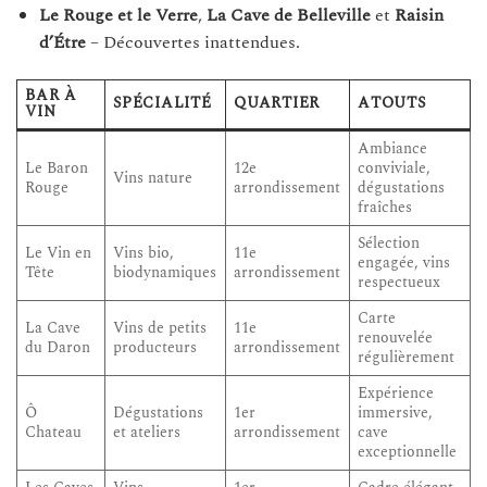
Le Rouge et le Verre
,
La Cave de Belleville
et
Raisin
d’Étre
– Découvertes inattendues.
BAR À
SPÉCIALITÉ
QUARTIER
ATOUTS
VIN
Ambiance
Le Baron
12e
conviviale,
Vins nature
Rouge
arrondissement
dégustations
fraîches
Sélection
Le Vin en
Vins bio,
11e
engagée, vins
Tête
biodynamiques
arrondissement
respectueux
Carte
La Cave
Vins de petits
11e
renouvelée
du Daron
producteurs
arrondissement
régulièrement
Expérience
Ô
Dégustations
1er
immersive,
Chateau
et ateliers
arrondissement
cave
exceptionnelle