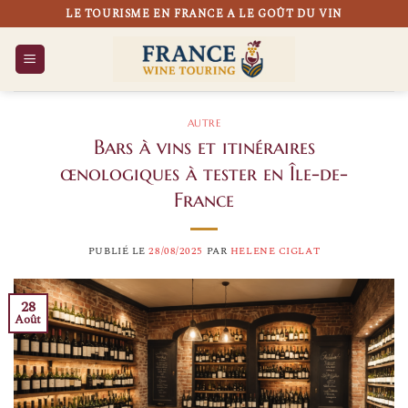
Passer
LE TOURISME EN FRANCE A LE GOÛT DU VIN
au
contenu
AUTRE
Bars à vins et itinéraires
œnologiques à tester en Île-de-
France
PUBLIÉ LE
28/08/2025
PAR
HELENE CIGLAT
28
Août