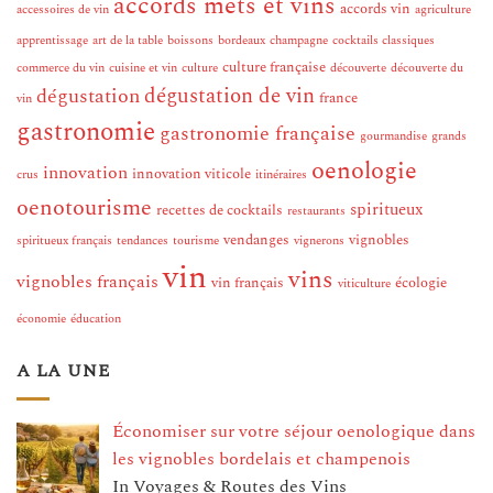
accords mets et vins
accords vin
accessoires de vin
agriculture
apprentissage
art de la table
boissons
bordeaux
champagne
cocktails classiques
culture française
commerce du vin
cuisine et vin
culture
découverte
découverte du
dégustation de vin
dégustation
france
vin
gastronomie
gastronomie française
gourmandise
grands
oenologie
innovation
innovation viticole
crus
itinéraires
oenotourisme
spiritueux
recettes de cocktails
restaurants
vendanges
vignobles
spiritueux français
tendances
tourisme
vignerons
vin
vins
vignobles français
vin français
écologie
viticulture
économie
éducation
A LA UNE
Économiser sur votre séjour oenologique dans
les vignobles bordelais et champenois
In Voyages & Routes des Vins