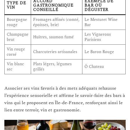
ACCORD
EXEMPLE DE
TYPE DE
GASTRONOMIQUE
BAR OÙ
VIN
CONSEILLÉ
DÉGUSTER
Bourgogne
Fromages affinés (comté,
Le Mesturet Wine
rouge
époisses, brie)
Bar
Champagne
Les Vignerons
Huîtres, saumon fumé
brut
Parisiens
Vin rouge
Charcuteries artisanales
Le Baron Rouge
corsé
Vin blanc
Plats légers, légumes
Ô Chateau
sec
grillés
Associer ses vins favoris à des mets adéquats rehausse
l’expérience sensorielle et affirme le savoir-faire des bars à
vins qui le proposent en Île-de-France, renforçant ainsi le
lien entre terroir, vin et gastronomie.