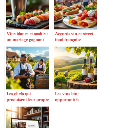
Vins blancs et sushis :
Accords vin et street
un mariage gagnant
food française
Les chefs qui
Les vins bio :
produisent leur propre
opportunités
vin
économiques et
marketing