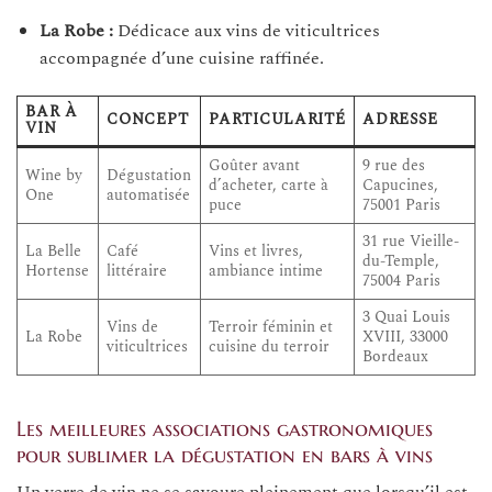
La Robe :
Dédicace aux vins de viticultrices
accompagnée d’une cuisine raffinée.
BAR À
CONCEPT
PARTICULARITÉ
ADRESSE
VIN
Goûter avant
9 rue des
Wine by
Dégustation
d’acheter, carte à
Capucines,
One
automatisée
puce
75001 Paris
31 rue Vieille-
La Belle
Café
Vins et livres,
du-Temple,
Hortense
littéraire
ambiance intime
75004 Paris
3 Quai Louis
Vins de
Terroir féminin et
La Robe
XVIII, 33000
viticultrices
cuisine du terroir
Bordeaux
Les meilleures associations gastronomiques
pour sublimer la dégustation en bars à vins
Un verre de vin ne se savoure pleinement que lorsqu’il est