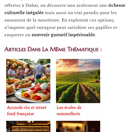
offertes à Dubaï, on découvre non seulement une
richesse
culturelle inégalée
mais aussi un vrai paradis pour les
amoureux de la nourriture. En explorant ces options,
n’importe quel voyageur peut satisfaire ses papilles et
emporter un
souvenir gustatif impérissable
.
Articles Dans La Même Thématique :
Accords vin et street
Les écoles de
food française
sommellerie
partenaires de
restaurants