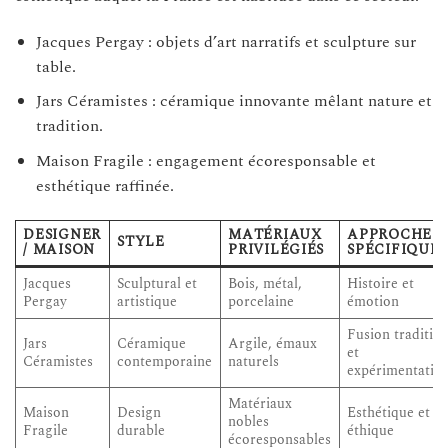
Jacques Pergay : objets d’art narratifs et sculpture sur
table.
Jars Céramistes : céramique innovante mêlant nature et
tradition.
Maison Fragile : engagement écoresponsable et
esthétique raffinée.
DESIGNER
MATÉRIAUX
APPROCHE
STYLE
/ MAISON
PRIVILÉGIÉS
SPÉCIFIQUE
Jacques
Sculptural et
Bois, métal,
Histoire et
Pergay
artistique
porcelaine
émotion
Fusion traditio
Jars
Céramique
Argile, émaux
et
Céramistes
contemporaine
naturels
expérimentatio
Matériaux
Maison
Design
Esthétique et
nobles
Fragile
durable
éthique
écoresponsables