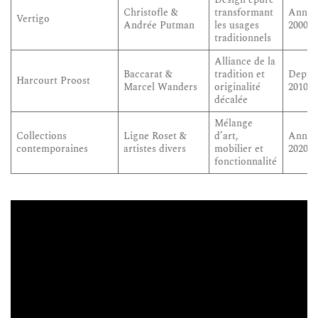
Design épuré
Christofle &
transformant
Année
Vertigo
Andrée Putman
les usages
2000
traditionnels
Alliance de la
Baccarat &
tradition et
Depui
Harcourt Proost
Marcel Wanders
originalité
2010
décalée
Mélange
Collections
Ligne Roset &
d’art,
Année
contemporaines
artistes divers
mobilier et
2020
fonctionnalité