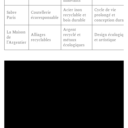
innovants
Acier inox
Cycle de vie
Sabre
Coutellerie
recyclable et
prolongé et
Paris
écoresponsable
bois durable
conception durabl
Argent
La Maison
Alliages
recyclé et
Design écologique
de
recyclables
métaux
et artistique
l’Argentier
écologiques