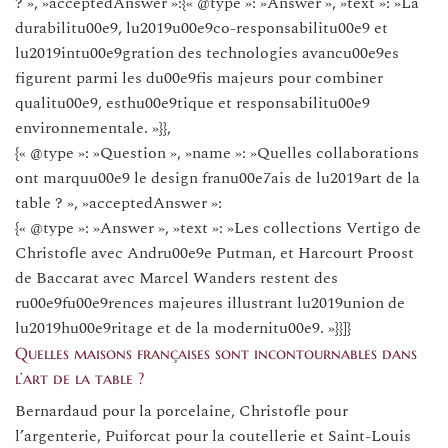
? », »acceptedAnswer »:{« @type »: »Answer », »text »: »La
durabilitu00e9, lu2019u00e9co-responsabilitu00e9 et
lu2019intu00e9gration des technologies avancu00e9es
figurent parmi les du00e9fis majeurs pour combiner
qualitu00e9, esthu00e9tique et responsabilitu00e9
environnementale. »}},
{« @type »: »Question », »name »: »Quelles collaborations
ont marquu00e9 le design franu00e7ais de lu2019art de la
table ? », »acceptedAnswer »:
{« @type »: »Answer », »text »: »Les collections Vertigo de
Christofle avec Andru00e9e Putman, et Harcourt Proost
de Baccarat avec Marcel Wanders restent des
ru00e9fu00e9rences majeures illustrant lu2019union de
lu2019hu00e9ritage et de la modernitu00e9. »}}]}
Quelles maisons françaises sont incontournables dans
l’art de la table ?
Bernardaud pour la porcelaine, Christofle pour
l’argenterie, Puiforcat pour la coutellerie et Saint-Louis