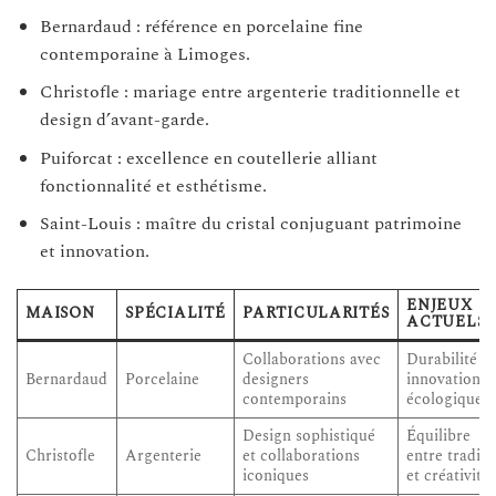
Bernardaud : référence en porcelaine fine
contemporaine à Limoges.
Christofle : mariage entre argenterie traditionnelle et
design d’avant-garde.
Puiforcat : excellence en coutellerie alliant
fonctionnalité et esthétisme.
Saint-Louis : maître du cristal conjuguant patrimoine
et innovation.
ENJEUX
MAISON
SPÉCIALITÉ
PARTICULARITÉS
ACTUELS
Collaborations avec
Durabilité et
Bernardaud
Porcelaine
designers
innovations
contemporains
écologiques
Design sophistiqué
Équilibre
Christofle
Argenterie
et collaborations
entre traditi
iconiques
et créativité