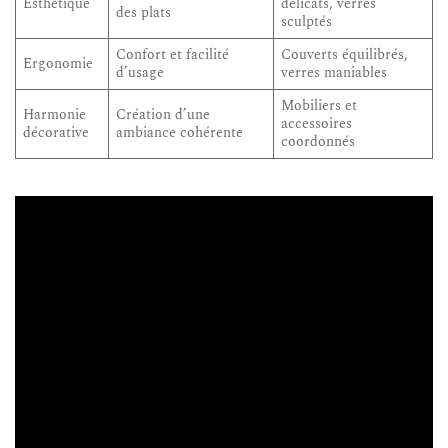
Esthétique
délicats, verres
des plats
sculptés
Confort et facilité
Couverts équilibrés,
Ergonomie
d’usage
verres maniables
Mobiliers et
Harmonie
Création d’une
accessoires
décorative
ambiance cohérente
coordonnés