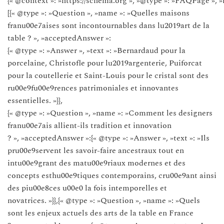
{« @context »: »https://schema.org », »@type »: »FAQPage », »
[{« @type »: »Question », »name »: »Quelles maisons
franu00e7aises sont incontournables dans lu2019art de la
table ? », »acceptedAnswer »:
{« @type »: »Answer », »text »: »Bernardaud pour la
porcelaine, Christofle pour lu2019argenterie, Puiforcat
pour la coutellerie et Saint-Louis pour le cristal sont des
ru00e9fu00e9rences patrimoniales et innovantes
essentielles. »}},
{« @type »: »Question », »name »: »Comment les designers
franu00e7ais allient-ils tradition et innovation
? », »acceptedAnswer »:{« @type »: »Answer », »text »: »Ils
pru00e9servent les savoir-faire ancestraux tout en
intu00e9grant des matu00e9riaux modernes et des
concepts esthu00e9tiques contemporains, cru00e9ant ainsi
des piu00e8ces u00e0 la fois intemporelles et
novatrices. »}},{« @type »: »Question », »name »: »Quels
sont les enjeux actuels des arts de la table en France