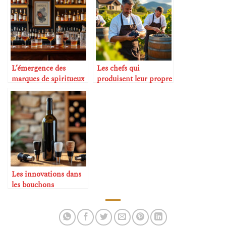
L’émergence des
Les chefs qui
marques de spiritueux
produisent leur propre
de luxe français
vin
Les innovations dans
les bouchons
alternatifs au liège