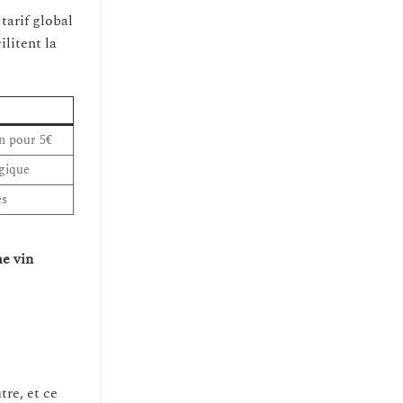
tarif global
litent la
on pour 5€
gique
es
e vin
re, et ce