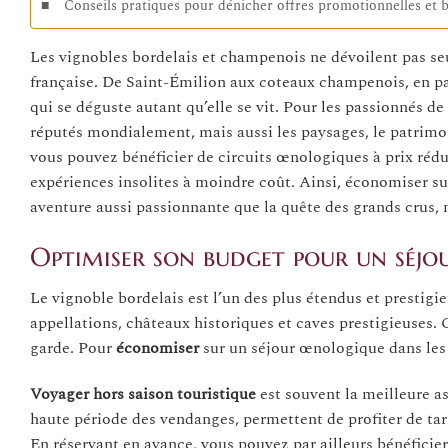
Conseils pratiques pour dénicher offres promotionnelles et 
Les vignobles bordelais et champenois ne dévoilent pas seul
française. De Saint-Émilion aux coteaux champenois, en pas
qui se déguste autant qu’elle se vit. Pour les passionnés de
réputés mondialement, mais aussi les paysages, le patrimoi
vous pouvez bénéficier de circuits œnologiques à prix rédui
expériences insolites à moindre coût. Ainsi, économiser s
aventure aussi passionnante que la quête des grands crus, m
Optimiser son budget pour un séjo
Le vignoble bordelais est l’un des plus étendus et prestig
appellations, châteaux historiques et caves prestigieuses. C
garde. Pour
économiser
sur un séjour œnologique dans les 
Voyager hors saison touristique
est souvent la meilleure a
haute période des vendanges, permettent de profiter de tari
En réservant en avance, vous pouvez par ailleurs bénéficier