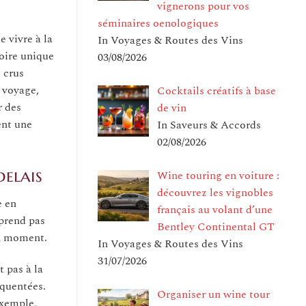
vignerons pour vos
séminaires oenologiques
 vivre à la
In Voyages & Routes des Vins
toire unique
03/08/2026
s crus
e voyage,
Cocktails créatifs à base
r des
de vin
ent une
In Saveurs & Accords
02/08/2026
delais
Wine touring en voiture :
découvrez les vignobles
e en
français au volant d’une
 prend pas
Bentley Continental GT
on moment.
In Voyages & Routes des Vins
31/07/2026
 pas à la
équentées.
Organiser un wine tour
exemple,