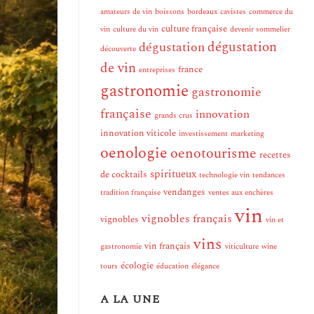
amateurs de vin
boissons
bordeaux
cavistes
commerce du
culture française
vin
culture du vin
devenir sommelier
dégustation
dégustation
découverte
de vin
france
entreprises
gastronomie
gastronomie
française
innovation
grands crus
innovation viticole
investissement
marketing
oenologie
oenotourisme
recettes
spiritueux
de cocktails
technologie vin
tendances
vendanges
tradition française
ventes aux enchères
vin
vignobles français
vignobles
vin et
vins
vin français
gastronomie
viticulture
wine
écologie
tours
éducation
élégance
A LA UNE