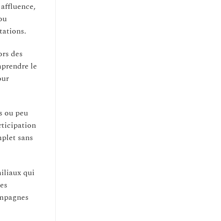
 affluence,
ou
tations.
ors des
mprendre le
our
s ou peu
rticipation
mplet sans
iliaux qui
des
ampagnes