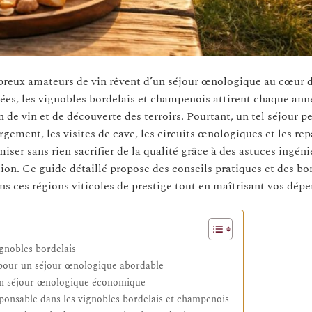
ombreux amateurs de vin rêvent d’un séjour œnologique au cœur 
ées, les vignobles bordelais et champenois attirent chaque ann
n de vin et de découverte des terroirs. Pourtant, un tel séjour p
ement, les visites de cave, les circuits œnologiques et les rep
iser sans rien sacrifier de la qualité grâce à des astuces ingéni
ion. Ce guide détaillé propose des conseils pratiques et des bo
s ces régions viticoles de prestige tout en maîtrisant vos dépe
gnobles bordelais
 pour un séjour œnologique abordable
r un séjour œnologique économique
sponsable dans les vignobles bordelais et champenois