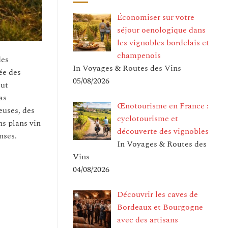
Économiser sur votre
séjour oenologique dans
les vignobles bordelais et
champenois
des
In Voyages & Routes des Vins
ée des
05/08/2026
eut
as
Œnotourisme en France :
euses, des
cyclotourisme et
ns plans vin
découverte des vignobles
nses.
In Voyages & Routes des
Vins
04/08/2026
Découvrir les caves de
Bordeaux et Bourgogne
avec des artisans