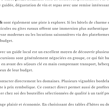
 guidée, dégustation de vin et repas avec une remise intéressan
fs
sont également une piste à explorer. Si les hôtels de charme et
ticoles ou gîtes ruraux offrent une immersion plus authentique
se modernes ou les locations saisonnières via des plateforme
 budget.
vec un guide local est un excellent moyen de découvrir plusieu
cursions sont généralement négociées en groupe, ce qui fait bai
nt en avant des séjours clé en main comprenant transport, hébe
ieux de leur budget.
contacter directement les domaines. Plusieurs vignobles bordela
te à prix symbolique. Ce contact direct permet aussi de profiter
 chez soi des bouteilles sélectionnées de qualité à un tarif pré
nge plaisir et économie. En choisissant des tables d’hôtes ou 