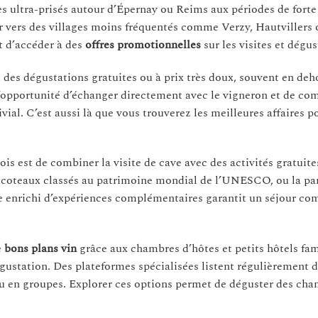
ues ultra-prisés autour d’Épernay ou Reims aux périodes de forte
ger vers des villages moins fréquentés comme Verzy, Hautvillers 
t d’accéder à des
offres promotionnelles
sur les visites et dégus
des dégustations gratuites ou à prix très doux, souvent en deh
 l’opportunité d’échanger directement avec le vigneron et de co
al. C’est aussi là que vous trouverez les meilleures affaires p
s est de combiner la visite de cave avec des activités gratuite
s coteaux classés au patrimoine mondial de l’UNESCO, ou la pa
ole enrichi d’expériences complémentaires garantit un séjour co
e
bons plans vin
grâce aux chambres d’hôtes et petits hôtels fam
égustation. Des plateformes spécialisées listent régulièrement 
u en groupes. Explorer ces options permet de déguster des ch