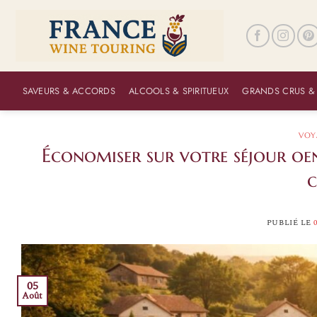
Passer
au
contenu
SAVEURS & ACCORDS
ALCOOLS & SPIRITUEUX
GRANDS CRUS &
VOY
Économiser sur votre séjour oen
c
PUBLIÉ LE
05
Août