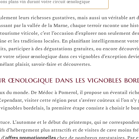
bons plans vin durant votre circuit œnologique
ement leurs richesses gustatives, mais aussi un véritable art de
sant par la vallée de la Marne, chaque terroir raconte une his
 tourisme viticole, c’est l’occasion d’explorer non seulement de
ne et les traditions locales. En planifiant intelligemment votr
ts, participer à des dégustations gratuites, ou encore découvri
ur votre séjour œnologique dans ces vignobles d’exception devi
êlant plaisir, savoir-faire et découvertes.
ur œnologique dans les vignobles bor
ieux du monde. De Médoc à Pomerol, il propose un éventail rich
ependant, visiter cette région peut s’avérer coûteux si l’on n’y
vignobles bordelais, la première étape consiste à choisir le b
stuce. L’automne et le début du printemps, qui ne correspondent
fs d’hébergement plus attractifs et de visites de cave moins fr
 d’
offres promotionnelles
chez de nombreux prestataires. Par 