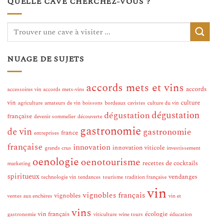
QUELLE CAVE CHERCHEZ-VOUS ?
NUAGE DE SUJETS
accords mets et vins
accords
accessoires vin
accords mets-vins
vin
culture
agriculture
amateurs de vin
boissons
bordeaux
cavistes
culture du vin
dégustation
dégustation
française
devenir sommelier
découverte
gastronomie
de vin
gastronomie
france
entreprises
française
innovation
innovation viticole
grands crus
investissement
oenologie
oenotourisme
recettes de cocktails
marketing
spiritueux
vendanges
technologie vin
tendances
tourisme
tradition française
vin
vignobles français
vignobles
ventes aux enchères
vin et
vins
vin français
écologie
gastronomie
viticulture
wine tours
éducation