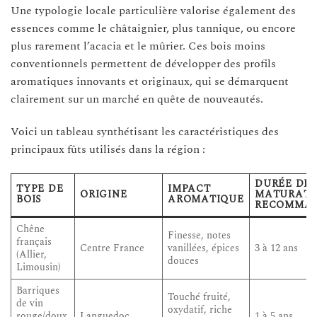
Une typologie locale particulière valorise également des
essences comme le châtaignier, plus tannique, ou encore
plus rarement l’acacia et le mûrier. Ces bois moins
conventionnels permettent de développer des profils
aromatiques innovants et originaux, qui se démarquent
clairement sur un marché en quête de nouveautés.
Voici un tableau synthétisant les caractéristiques des
principaux fûts utilisés dans la région :
DURÉE DE
TYPE DE
IMPACT
ORIGINE
MATURATI
BOIS
AROMATIQUE
RECOMMA
Chêne
Finesse, notes
français
Centre France
vanillées, épices
3 à 12 ans
(Allier,
douces
Limousin)
Barriques
Touché fruité,
de vin
oxydatif, riche
rouge/doux
Languedoc
1 à 5 ans