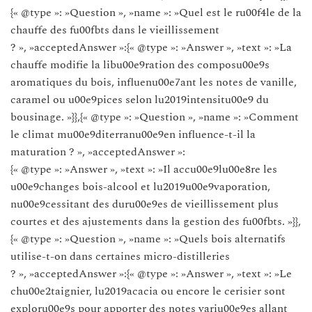
{« @type »: »Question », »name »: »Quel est le ru00f4le de la
chauffe des fu00fbts dans le vieillissement
? », »acceptedAnswer »:{« @type »: »Answer », »text »: »La
chauffe modifie la libu00e9ration des composu00e9s
aromatiques du bois, influenu00e7ant les notes de vanille,
caramel ou u00e9pices selon lu2019intensitu00e9 du
bousinage. »}},{« @type »: »Question », »name »: »Comment
le climat mu00e9diterranu00e9en influence-t-il la
maturation ? », »acceptedAnswer »:
{« @type »: »Answer », »text »: »Il accu00e9lu00e8re les
u00e9changes bois-alcool et lu2019u00e9vaporation,
nu00e9cessitant des duru00e9es de vieillissement plus
courtes et des ajustements dans la gestion des fu00fbts. »}},
{« @type »: »Question », »name »: »Quels bois alternatifs
utilise-t-on dans certaines micro-distilleries
? », »acceptedAnswer »:{« @type »: »Answer », »text »: »Le
chu00e2taignier, lu2019acacia ou encore le cerisier sont
exploru00e9s pour apporter des notes variu00e9es allant