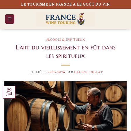
Passer
LE TOURISME EN FRANCE A LE GOÛT DU VIN
au
contenu
ALCOOLS & SPIRITUEUX
L’art du vieillissement en fût dans
les spiritueux
PUBLIÉ LE
29/07/2026
PAR
HELENE CIGLAT
29
Juil