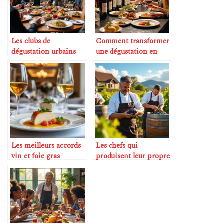
Les clubs de
Comment transformer
dégustation urbains
une dégustation en
expérience artistique
Les meilleurs accords
Les chefs qui
vin et foie gras
produisent leur propre
vin