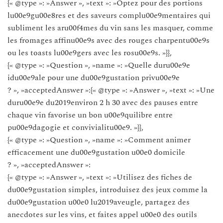
{« @type »: »Answer », »text »: »Optez pour des portions
lu00e9gu00e8res et des saveurs complu00e9mentaires qui
subliment les aru00f4mes du vin sans les masquer, comme
les fromages affinu00e9s avec des rouges charpentu00e9s
ou les toasts lu00e9gers avec les rosu00e9s. »}},
{« @type »: »Question », »name »: »Quelle duru00e9e
idu00e9ale pour une du00e9gustation privu00e9e
? », »acceptedAnswer »:{« @type »: »Answer », »text »: »Une
duru00e9e du2019environ 2 h 30 avec des pauses entre
chaque vin favorise un bon u00e9quilibre entre
pu00e9dagogie et convivialitu00e9. »}},
{« @type »: »Question », »name »: »Comment animer
efficacement une du00e9gustation u00e0 domicile
? », »acceptedAnswer »:
{« @type »: »Answer », »text »: »Utilisez des fiches de
du00e9gustation simples, introduisez des jeux comme la
du00e9gustation u00e0 lu2019aveugle, partagez des
anecdotes sur les vins, et faites appel u00e0 des outils