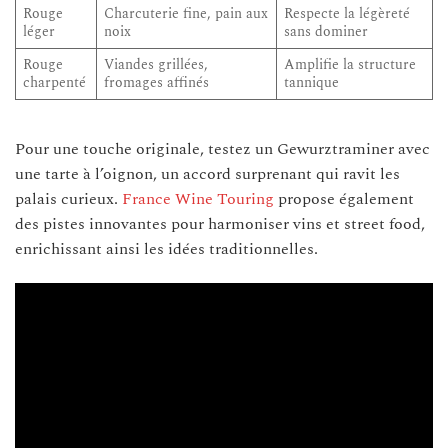
Rouge
Charcuterie fine, pain aux
Respecte la légèreté
léger
noix
sans dominer
Rouge
Viandes grillées,
Amplifie la structure
charpenté
fromages affinés
tannique
Pour une touche originale, testez un Gewurztraminer avec
une tarte à l’oignon, un accord surprenant qui ravit les
palais curieux.
France Wine Touring
propose également
des pistes innovantes pour harmoniser vins et street food,
enrichissant ainsi les idées traditionnelles.