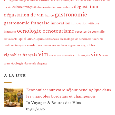
vin
apprentissage
bordeaux
cavistes
cocktails classiques
cuisine et vin
culture
culture
dégustation
culture française
du vin
découverte
découverte du vin
gastronomie
dégustation de vin
france
gastronomie française
innovation
innovation viticole
oenologie
oenotourisme
recettes de cocktails
itinéraires
spiritueux
restaurants
spiritueux français
technologie vin
tendances
tourisme
vendanges
vignobles
tradition française
ventes aux enchères
vignerons
vin
vins
vignobles français
vin français
vin et gastronomie
wine
écologie
tours
économie
élégance
A LA UNE
Économiser sur votre séjour oenologique dans
les vignobles bordelais et champenois
In Voyages & Routes des Vins
05/08/2026