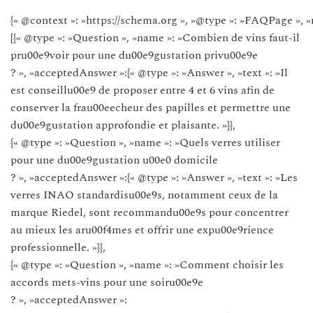
{« @context »: »https://schema.org », »@type »: »FAQPage », »
[{« @type »: »Question », »name »: »Combien de vins faut-il
pru00e9voir pour une du00e9gustation privu00e9e
? », »acceptedAnswer »:{« @type »: »Answer », »text »: »Il
est conseillu00e9 de proposer entre 4 et 6 vins afin de
conserver la frau00eecheur des papilles et permettre une
du00e9gustation approfondie et plaisante. »}},
{« @type »: »Question », »name »: »Quels verres utiliser
pour une du00e9gustation u00e0 domicile
? », »acceptedAnswer »:{« @type »: »Answer », »text »: »Les
verres INAO standardisu00e9s, notamment ceux de la
marque Riedel, sont recommandu00e9s pour concentrer
au mieux les aru00f4mes et offrir une expu00e9rience
professionnelle. »}},
{« @type »: »Question », »name »: »Comment choisir les
accords mets-vins pour une soiru00e9e
? », »acceptedAnswer »: