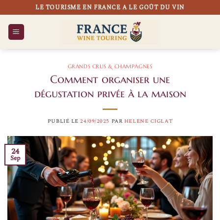
Passer
LE TOURISME EN FRANCE A LE GOÛT DU VIN
au
contenu
GRANDS CRUS & CHAMPAGNES
Comment organiser une
dégustation privée à la maison
PUBLIÉ LE
24/09/2025
PAR
HELENE CIGLAT
24
Sep