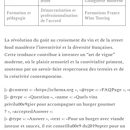
jeune
Guinguette Moderne
Démocratisation et
Formation et
Formations France
professionnalisation
pédagogie
Wine Touring
de l’accord
La révolution du goût au croisement du vin et de la street
food manifeste l’inventivité et la diversité françaises.
Cette tendance contribue à inventer un “art de vigne”
moderne, où le plaisir sensoriel et la convivialité priment,
soutenus par un savoir-faire respectueux des terroirs et de
la créativité contemporaine.
{« @context »: »https://schema.org », »@type »: »FAQPage », »
[{« @type »: »Question », »name »: »Quels vins
privilu00e9gier pour accompagner un burger gourmet
? », »acceptedAnswer »:
{« @type »: »Answer », »text »: »Pour un burger avec viande
juteuse et sauces, il est conseillu00e9 du2019opter pour un