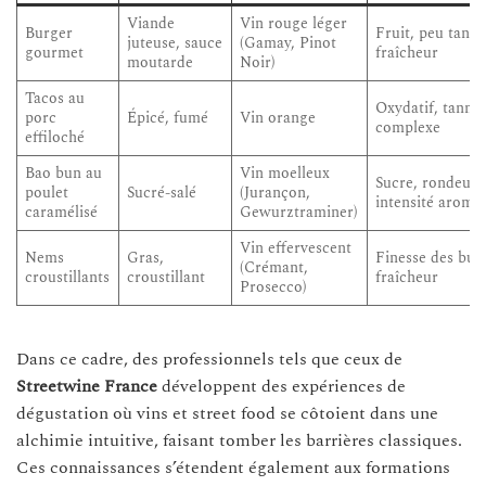
Viande
Vin rouge léger
Burger
Fruit, peu tanni
juteuse, sauce
(Gamay, Pinot
gourmet
fraîcheur
moutarde
Noir)
Tacos au
Oxydatif, tanni
porc
Épicé, fumé
Vin orange
complexe
effiloché
Bao bun au
Vin moelleux
Sucre, rondeur,
poulet
Sucré-salé
(Jurançon,
intensité aroma
caramélisé
Gewurztraminer)
Vin effervescent
Nems
Gras,
Finesse des bull
(Crémant,
croustillants
croustillant
fraîcheur
Prosecco)
Dans ce cadre, des professionnels tels que ceux de
Streetwine France
développent des expériences de
dégustation où vins et street food se côtoient dans une
alchimie intuitive, faisant tomber les barrières classiques.
Ces connaissances s’étendent également aux formations