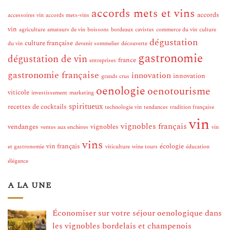
accords mets et vins
accords
accessoires vin
accords mets-vins
vin
agriculture
amateurs de vin
boissons
bordeaux
cavistes
commerce du vin
culture
dégustation
culture française
du vin
devenir sommelier
découverte
gastronomie
dégustation de vin
france
entreprises
gastronomie française
innovation
innovation
grands crus
oenologie
oenotourisme
viticole
investissement
marketing
spiritueux
recettes de cocktails
technologie vin
tendances
tradition française
vin
vignobles français
vendanges
vignobles
ventes aux enchères
vin
vins
vin français
écologie
et gastronomie
viticulture
wine tours
éducation
élégance
A LA UNE
Économiser sur votre séjour oenologique dans
les vignobles bordelais et champenois