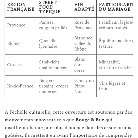
STREET
RÉGION
VIN
PARTICULARITÉ
FOOD
FRANÇAISE
ADAPTÉ
DU MARIAGE
TYPIQUE
Panisse,
Rosé de
Fraîcheur, légèreté,
Provence
rougets grillés
Provence
arômes fruités
Blanc sec
Quenelle
Équilibre acidité et
Rhône
vallée du
lyonnaise
texture
Rhône
Blanc
Sandwichs
Minéralité,
Corsica
corsé
méditerranéens
structure fraîche
corse
Burgers
Gamay ou
Vins légers et
Île-de-France
urbains, crepes
Pinot
fruités
modernes
Noir
À l’échelle culturelle, cette ouverture est soutenue par des
mouvements innovants tels que
Rouge & Rue
qui
insufflent chaque jour plus d’audace dans les associations
goûtées. Ils mettent en avant l’importance de comprendre