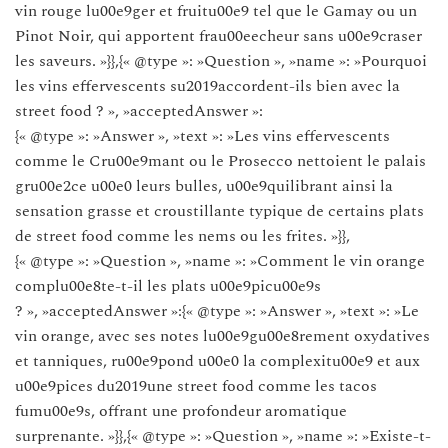
vin rouge lu00e9ger et fruitu00e9 tel que le Gamay ou un
Pinot Noir, qui apportent frau00eecheur sans u00e9craser
les saveurs. »}},{« @type »: »Question », »name »: »Pourquoi
les vins effervescents su2019accordent-ils bien avec la
street food ? », »acceptedAnswer »:
{« @type »: »Answer », »text »: »Les vins effervescents
comme le Cru00e9mant ou le Prosecco nettoient le palais
gru00e2ce u00e0 leurs bulles, u00e9quilibrant ainsi la
sensation grasse et croustillante typique de certains plats
de street food comme les nems ou les frites. »}},
{« @type »: »Question », »name »: »Comment le vin orange
complu00e8te-t-il les plats u00e9picu00e9s
? », »acceptedAnswer »:{« @type »: »Answer », »text »: »Le
vin orange, avec ses notes lu00e9gu00e8rement oxydatives
et tanniques, ru00e9pond u00e0 la complexitu00e9 et aux
u00e9pices du2019une street food comme les tacos
fumu00e9s, offrant une profondeur aromatique
surprenante. »}},{« @type »: »Question », »name »: »Existe-t-