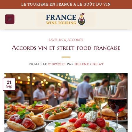
Passer
LE TOURISME EN FRANCE A LE GOÛT DU VIN
au
contenu
SAVEURS & ACCORDS
Accords vin et street food française
PUBLIÉ LE
21/09/2025
PAR
HELENE CIGLAT
21
Sep