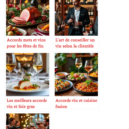
Accords mets et vins
L’art de conseiller un
pour les fêtes de fin
vin selon la clientèle
d’année
Les meilleurs accords
Accords vin et cuisine
vin et foie gras
fusion