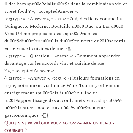
il des bars spu00e9cialisu00e9s dans la combinaison vin et
street food ? », »acceptedAnswer »:
{« @type »: »Answer », »text »: »Oui, des lieux comme La
Guinguette Moderne, Bouteille u00e0 Rue, ou Bar u00e0
Vins Urbain proposent des expu00e9riences
du00e9diu00e9es u00e0 la du00e9couverte du2019accords
entre vins et cuisines de rue. »}},
{« @type »: »Question », »name »: »Comment apprendre
davantage sur les accords vins et cuisine de rue
? », »acceptedAnswer »:
{« @type »: »Answer », »text »: »Plusieurs formations en
ligne, notamment via France Wine Touring, offrent un
enseignement spu00e9cialisu00e9 qui inclut
lu2019apprentissage des accords mets-vins adaptu00e9s
u00e0 la street food et aux u00e9vu00e9nements
gastronomiques. »}}]}
Quels vins privilégier pour accompagner un burger
gourmet ?