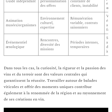
Guide indépendant
personnalisation
constante de
exc
des offres
clients, instabilité
œno
Vis
Environnement
Rémunération
Animation
édu
culturel,
variable, contrats
musées/organismes
ate
expertise
saisonniers
fam
Sal
Rencontres,
Événementiel
Périodes intenses,
atel
diversité des
œnologique
temporaires
dég
missions
à t
Dans tous les cas, la curiosité, la rigueur et la passion des
vins et du terroir sont des valeurs centrales qui
garantissent la réussite. Travailler autour de balades
viticoles et offrir des moments uniques contribue
également à la renommée de la région et au rayonnement
de ses créations en vin.