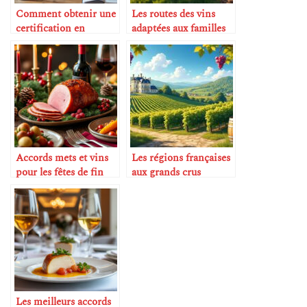
Comment obtenir une
Les routes des vins
certification en
adaptées aux familles
sommellerie
avec enfants
Accords mets et vins
Les régions françaises
pour les fêtes de fin
aux grands crus
d’année
incontournables
Les meilleurs accords