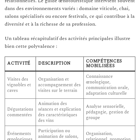
relationnelles. Le guide œnotouristique intervient souvent
dans des environnements variés : domaine viticole, chai,
salons spécialisés ou encore festivals, ce qui contribue à la
diversité et à la richesse de sa profession.
Un tableau récapitulatif des activités principales illustre
bien cette polyvalence :
COMPÉTENCES
ACTIVITÉ
DESCRIPTION
MOBILISÉES
Connaissance
Visites des
Organisation et
œnologique,
vignobles et
accompagnement des
communication orale,
caves
visites sur le terrain
adaptation culturelle
Animation des
Analyse sensorielle,
Dégustations
séances et explication
pédagogie, gestion de
commentées
des caractéristiques
groupe
des vins
Participation ou
Événements
Organisation,
animation de salons,
œnologiques
relationnel, promotion