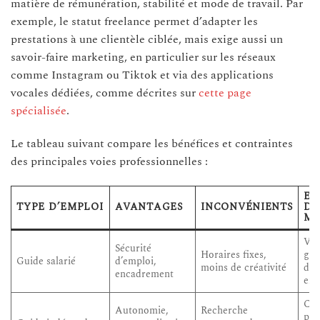
matière de rémunération, stabilité et mode de travail. Par
exemple, le statut freelance permet d’adapter les
prestations à une clientèle ciblée, mais exige aussi un
savoir-faire marketing, en particulier sur les réseaux
comme Instagram ou Tiktok et via des applications
vocales dédiées, comme décrites sur
cette page
spécialisée
.
Le tableau suivant compare les bénéfices et contraintes
des principales voies professionnelles :
EX
TYPE D’EMPLOI
AVANTAGES
INCONVÉNIENTS
DE
MI
Vis
Sécurité
Horaires fixes,
gui
Guide salarié
d’emploi,
moins de créativité
dég
encadrement
en 
Cir
Autonomie,
Recherche
per