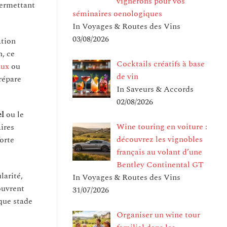
vignerons pour vos
permettant
séminaires oenologiques
In Voyages & Routes des Vins
03/08/2026
ation
, ce
Cocktails créatifs à base
aux
ou
de vin
répare
In Saveurs & Accords
02/08/2026
el
ou le
Wine touring en voiture :
ires
découvrez les vignobles
orte
français au volant d’une
Bentley Continental GT
larité,
In Voyages & Routes des Vins
ouvrent
31/07/2026
que stade
Organiser un wine tour