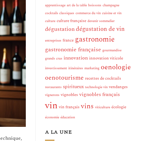
apprentissage
art de la table
boissons
champagne
cocktails classiques
commerce du vin
cuisine et vin
culture française
culture
devenir sommelier
dégustation de vin
dégustation
gastronomie
france
entreprises
gastronomie française
gourmandise
innovation
innovation viticole
grands crus
oenologie
investissement
itinéraires
marketing
oenotourisme
recettes de cocktails
spiritueux
vendanges
restaurants
technologie vin
vignobles français
vignobles
vignerons
vin
vins
vin français
écologie
viticulture
économie
éducation
A LA UNE
technique,