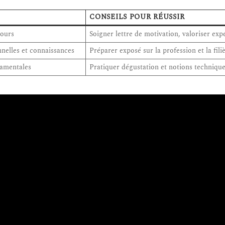
CONSEILS POUR RÉUSSIR
cours
Soigner lettre de motivation, valoriser exp
nnelles et connaissances
Préparer exposé sur la profession et la fili
damentales
Pratiquer dégustation et notions techniqu