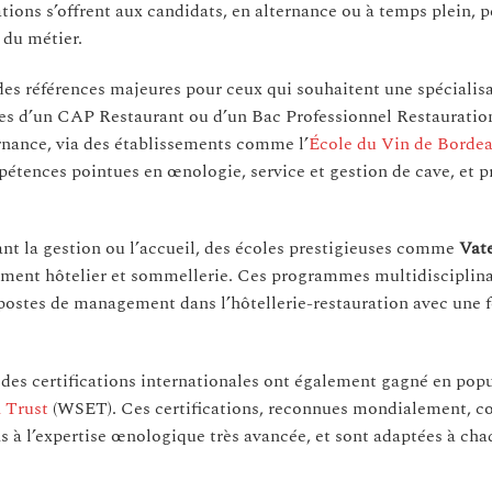
ations s’offrent aux candidats, en alternance ou à temps plein, 
 du métier.
des références majeures pour ceux qui souhaitent une spécialis
es d’un CAP Restaurant ou d’un Bac Professionnel Restauration
ernance, via des établissements comme l’
École du Vin de Borde
mpétences pointues en œnologie, service et gestion de cave, et p
ant la gestion ou l’accueil, des écoles prestigieuses comme
Vat
ent hôtelier et sommellerie. Ces programmes multidisciplina
 postes de management dans l’hôtellerie-restauration avec une f
 des certifications internationales ont également gagné en popu
 Trust
(WSET). Ces certifications, reconnues mondialement, c
s à l’expertise œnologique très avancée, et sont adaptées à cha