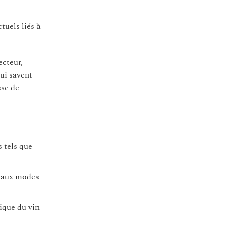
tuels liés à
ecteur,
qui savent
sse de
 tels que
veaux modes
mique du vin