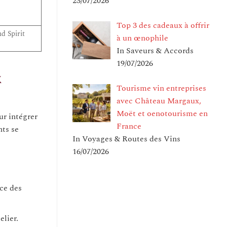
23/07/2026
Top 3 des cadeaux à offrir
d Spirit
à un œnophile
In Saveurs & Accords
19/07/2026
x
Tourisme vin entreprises
avec Château Margaux,
Moët et oenotourisme en
ur intégrer
France
nts se
In Voyages & Routes des Vins
16/07/2026
ce des
elier.