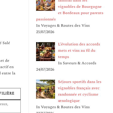
familial dans les
vignobles de Bourgogne
et Bordeaux pour parents
passionnés
In Voyages & Routes des Vins
25/07/2026
é Salé
L’évolution des accords
mets et vins au fil du
temps
et de
In Saveurs & Accords
actif en
24/07/2026
 entre la
Séjours sportifs dans les
vignobles français avec
FILIÈRE
randonnée et cyclisme
œnologique
eaux,
In Voyages & Routes des Vins