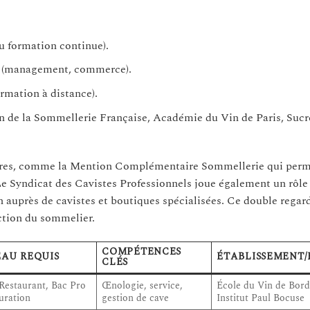
ou formation continue).
le (management, commerce).
ormation à distance).
n de la Sommellerie Française, Académie du Vin de Paris, Sucr
taires, comme la Mention Complémentaire Sommellerie qui perm
e Syndicat des Cavistes Professionnels joue également un rôle 
n auprès de cavistes et boutiques spécialisées. Ce double regard
ction du sommelier.
COMPÉTENCES
EAU REQUIS
ÉTABLISSEMENT/
CLÉS
estaurant, Bac Pro
Œnologie, service,
École du Vin de Bord
uration
gestion de cave
Institut Paul Bocuse