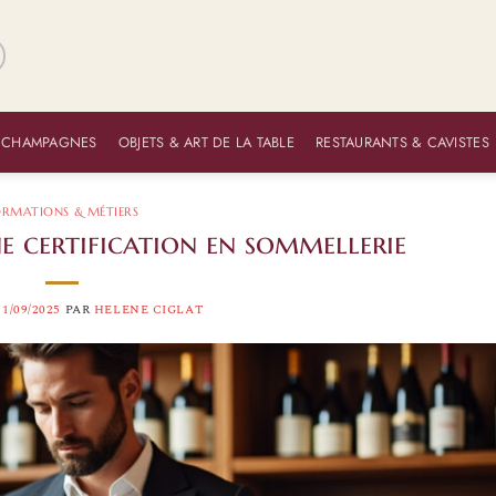
 CHAMPAGNES
OBJETS & ART DE LA TABLE
RESTAURANTS & CAVISTES
ORMATIONS & MÉTIERS
 certification en sommellerie
11/09/2025
PAR
HELENE CIGLAT