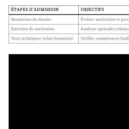
ÉTAPES D’ADMISSION
OBJECTIFS
Soumission du dossier
Évaluer motivation et par
Entretien de motivation
Analyser aptitudes relatio
Tests techniques (selon formation)
Vérifier compétences fon