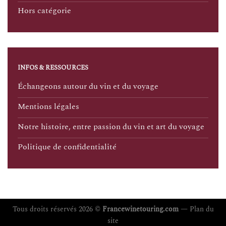
Hors catégorie
INFOS & RESSOURCES
Échangeons autour du vin et du voyage
Mentions légales
Notre histoire, entre passion du vin et art du voyage
Politique de confidentialité
Tous droits réservés 2026 ©
Francewinetouring.com
—
Plan du
site