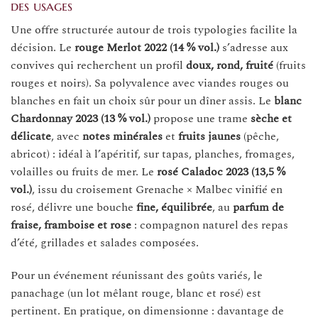
des usages
Une offre structurée autour de trois typologies facilite la
décision. Le
rouge Merlot 2022 (14 % vol.)
s’adresse aux
convives qui recherchent un profil
doux, rond, fruité
(fruits
rouges et noirs). Sa polyvalence avec viandes rouges ou
blanches en fait un choix sûr pour un dîner assis. Le
blanc
Chardonnay 2023 (13 % vol.)
propose une trame
sèche et
délicate
, avec
notes minérales
et
fruits jaunes
(pêche,
abricot) : idéal à l’apéritif, sur tapas, planches, fromages,
volailles ou fruits de mer. Le
rosé Caladoc 2023 (13,5 %
vol.)
, issu du croisement Grenache × Malbec vinifié en
rosé, délivre une bouche
fine, équilibrée
, au
parfum de
fraise, framboise et rose
: compagnon naturel des repas
d’été, grillades et salades composées.
Pour un événement réunissant des goûts variés, le
panachage (un lot mêlant rouge, blanc et rosé) est
pertinent. En pratique, on dimensionne : davantage de