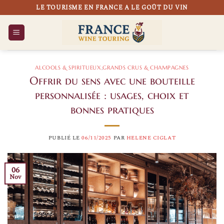
Passer
LE TOURISME EN FRANCE A LE GOÛT DU VIN
au
contenu
ALCOOLS & SPIRITUEUX
,
GRANDS CRUS & CHAMPAGNES
Offrir du sens avec une bouteille
personnalisée : usages, choix et
bonnes pratiques
PUBLIÉ LE
06/11/2025
PAR
HELENE CIGLAT
06
Nov