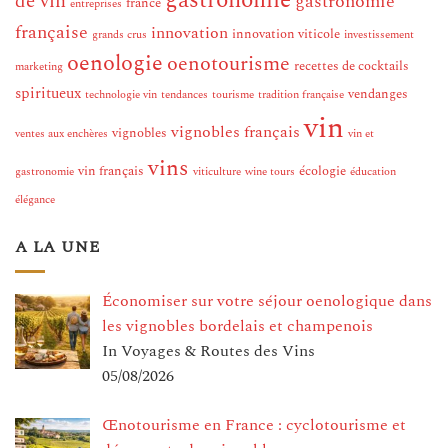
gastronomie
de vin
gastronomie
france
entreprises
française
innovation
innovation viticole
grands crus
investissement
oenologie
oenotourisme
recettes de cocktails
marketing
spiritueux
vendanges
technologie vin
tendances
tourisme
tradition française
vin
vignobles français
vignobles
ventes aux enchères
vin et
vins
vin français
écologie
gastronomie
viticulture
wine tours
éducation
élégance
A LA UNE
Économiser sur votre séjour oenologique dans
les vignobles bordelais et champenois
In Voyages & Routes des Vins
05/08/2026
Œnotourisme en France : cyclotourisme et