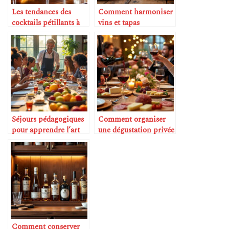
Les tendances des
Comment harmoniser
cocktails pétillants à
vins et tapas
base de vin
Séjours pédagogiques
Comment organiser
pour apprendre l’art
une dégustation privée
de la dégustation
à la maison
Comment conserver