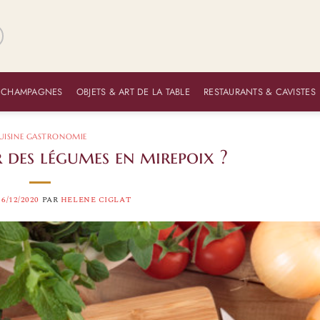
 CHAMPAGNES
OBJETS & ART DE LA TABLE
RESTAURANTS & CAVISTES
UISINE GASTRONOMIE
des légumes en mirepoix ?
16/12/2020
PAR
HELENE CIGLAT