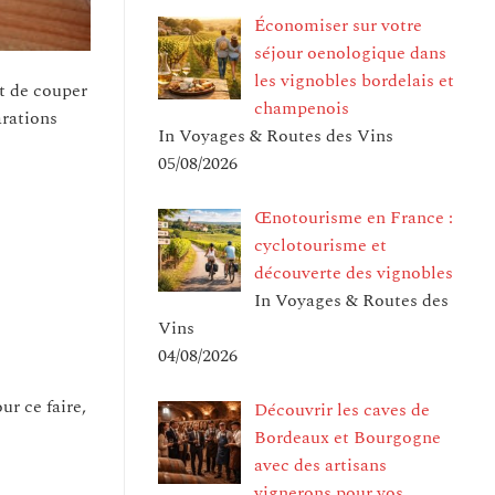
Économiser sur votre
séjour oenologique dans
les vignobles bordelais et
it de couper
champenois
arations
In Voyages & Routes des Vins
05/08/2026
Œnotourisme en France :
cyclotourisme et
découverte des vignobles
In Voyages & Routes des
Vins
04/08/2026
ur ce faire,
Découvrir les caves de
Bordeaux et Bourgogne
avec des artisans
vignerons pour vos