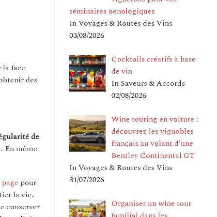
séminaires oenologiques
In Voyages & Routes des Vins
03/08/2026
Cocktails créatifs à base
 la face
de vin
obtenir des
In Saveurs & Accords
02/08/2026
Wine touring en voiture :
découvrez les vignobles
égularité de
français au volant d’une
ût. En même
Bentley Continental GT
In Voyages & Routes des Vins
31/07/2026
e page
pour
er la vie.
Organiser un wine tour
de conserver
familial dans les