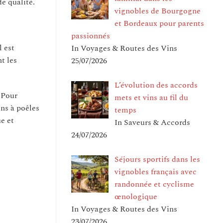
e qualité.
vignobles de Bourgogne
et Bordeaux pour parents
passionnés
l est
In Voyages & Routes des Vins
t les
25/07/2026
L’évolution des accords
 Pour
mets et vins au fil du
ons à poêles
temps
ue et
In Saveurs & Accords
24/07/2026
Séjours sportifs dans les
vignobles français avec
randonnée et cyclisme
œnologique
In Voyages & Routes des Vins
23/07/2026