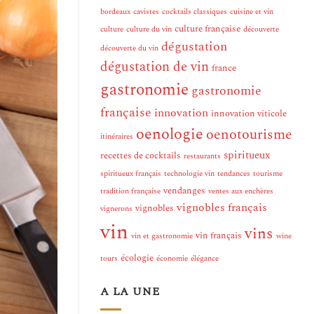
bordeaux
cavistes
cocktails classiques
cuisine et vin
culture française
culture
culture du vin
découverte
dégustation
découverte du vin
dégustation de vin
france
gastronomie
gastronomie
française
innovation
innovation viticole
oenologie
oenotourisme
itinéraires
spiritueux
recettes de cocktails
restaurants
spiritueux français
technologie vin
tendances
tourisme
vendanges
tradition française
ventes aux enchères
vignobles français
vignobles
vignerons
vin
vins
vin français
vin et gastronomie
wine
écologie
tours
économie
élégance
A LA UNE