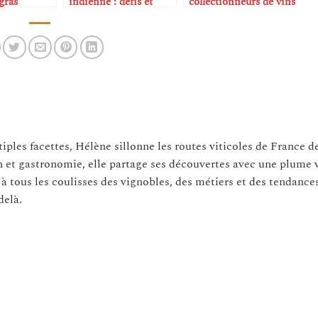
 gras
indienne : défis et
collectionneurs de vins
réussites
rares comme business
model
tiples facettes, Hélène sillonne les routes viticoles de France d
n et gastronomie, elle partage ses découvertes avec une plume 
 à tous les coulisses des vignobles, des métiers et des tendance
delà.