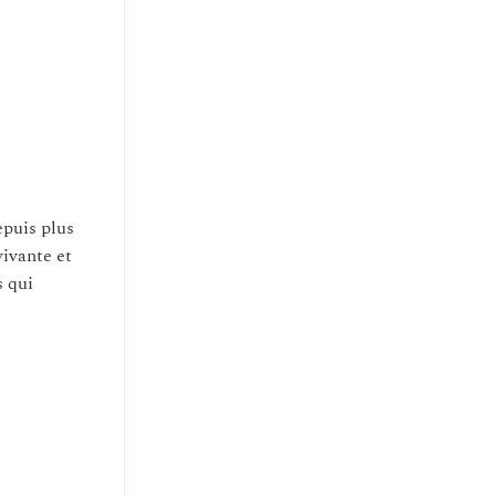
epuis plus
vivante et
s qui