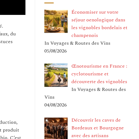
Économiser sur votre
séjour oenologique dans
é.
les vignobles bordelais et
faux, du
champenois
stuces
In Voyages & Routes des Vins
05/08/2026
Œnotourisme en France :
cyclotourisme et
découverte des vignobles
In Voyages & Routes des
Vins
04/08/2026
Découvrir les caves de
oduction,
Bordeaux et Bourgogne
it produit
avec des artisans
bio. C’est