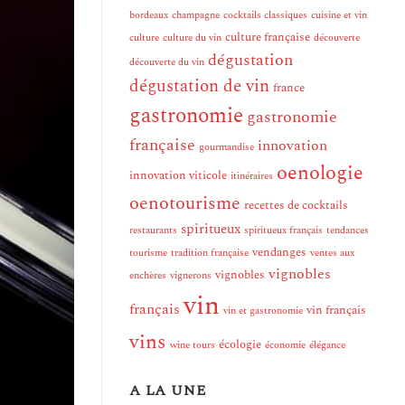
bordeaux
champagne
cocktails classiques
cuisine et vin
culture française
culture
culture du vin
découverte
dégustation
découverte du vin
dégustation de vin
france
gastronomie
gastronomie
française
innovation
gourmandise
oenologie
innovation viticole
itinéraires
oenotourisme
recettes de cocktails
spiritueux
restaurants
spiritueux français
tendances
vendanges
tourisme
tradition française
ventes aux
vignobles
vignobles
enchères
vignerons
vin
français
vin français
vin et gastronomie
vins
écologie
wine tours
économie
élégance
A LA UNE