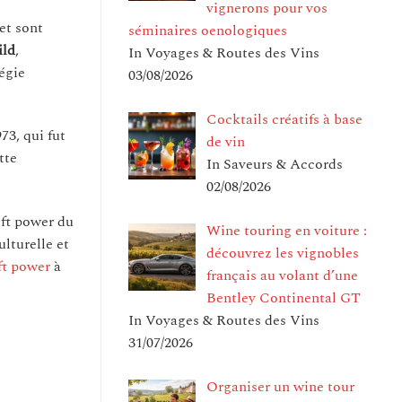
vignerons pour vos
et sont
séminaires oenologiques
ild
,
In Voyages & Routes des Vins
tégie
03/08/2026
Cocktails créatifs à base
73, qui fut
de vin
tte
In Saveurs & Accords
02/08/2026
oft power du
Wine touring en voiture :
lturelle et
découvrez les vignobles
oft power
à
français au volant d’une
Bentley Continental GT
In Voyages & Routes des Vins
31/07/2026
Organiser un wine tour