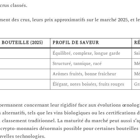
crus classés.
ment des crus, leurs prix approximatifs sur le marché 2025, et le
BOUTEILLE (2025)
PROFIL DE SAVEUR
R
Équilibré, complexe, longue garde
Sa
Structuré, tannique, racé
Mé
Arômes fruités, bonne fraîcheur
Mé
Élégant, notes boisées, fruits rouges
Gr
permanent concernant leur rigidité face aux évolutions œnolog
lternatifs, tels que les vins biologiques ou les certifications d
ul classement traditionnel. La maturité du marché peut aussi s’
crypto-monnaies désormais possible pour certaines bouteilles
uvelles technologies.