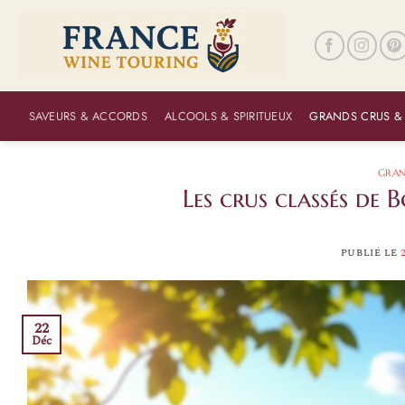
Passer
au
contenu
SAVEURS & ACCORDS
ALCOOLS & SPIRITUEUX
GRANDS CRUS &
GRAN
Les crus classés de
PUBLIÉ LE
22
Déc