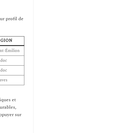
ur profil de
ÉGION
int-Émilion
doc
doc
aves
iques et
urables,
appuyer sur