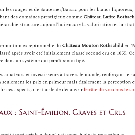
 les rouges et de Sauternes/Barsac pour les blancs liquoreux, 
globant des domaines prestigieux comme
Château Lafite Rothsch
iérarchie structure aujourd’hui encore la valorisation et la stra
a promotion exceptionnelle du
Château Mouton Rothschild
en 19
ssé après avoir été initialement classé second cru en 1855. Ce
e dans un système qui paraît sinon figé.
s amateurs et investisseurs à travers le monde, renforçant le s
n seulement les prix en primeur mais également la perception cu
r ces aspects, il est utile de découvrir
le rôle du vin dans le s
aux : Saint-Émilion, Graves et Crus
ersité territoriale a donné naissance à plusieurs systèmes