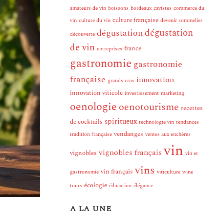
amateurs de vin
boissons
bordeaux
cavistes
commerce du
culture française
vin
culture du vin
devenir sommelier
dégustation
dégustation
découverte
de vin
france
entreprises
gastronomie
gastronomie
française
innovation
grands crus
innovation viticole
investissement
marketing
oenologie
oenotourisme
recettes
spiritueux
de cocktails
technologie vin
tendances
vendanges
tradition française
ventes aux enchères
vin
vignobles français
vignobles
vin et
vins
vin français
gastronomie
viticulture
wine
écologie
tours
éducation
élégance
A LA UNE