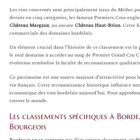
Les vins concernés sont principalement issus du Médoc pour
divisés en cinq catégories, les fameux Premiers Crus en
Château Margaux
, ou encore
Château Haut-Brion
. Cette h
commerciale des domaines bordelais.
Un élément crucial dans l’histoire de ce classement est l
le seul domaine à accéder au rang de Premier Grand Cru Cla
évolution symbolise la faculté de reconnaissance qualitativ
Ce patrimoine est une source majeure d’attractivité pour le
vin français. Cette reconnaissance historique influence no
économique des vins bordelais aujourd’hui. Pour approfondi
travers le monde.
Les classements spécifiques à Borde
Bourgeois
Bordeaux ne se contente pas d’un unique classement, sa div