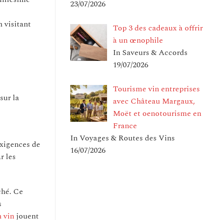
23/07/2026
 visitant
Top 3 des cadeaux à offrir
à un œnophile
In Saveurs & Accords
é
19/07/2026
Tourisme vin entreprises
sur la
avec Château Margaux,
Moët et oenotourisme en
France
In Voyages & Routes des Vins
exigences de
16/07/2026
r les
ché. Ce
s
n vin
jouent