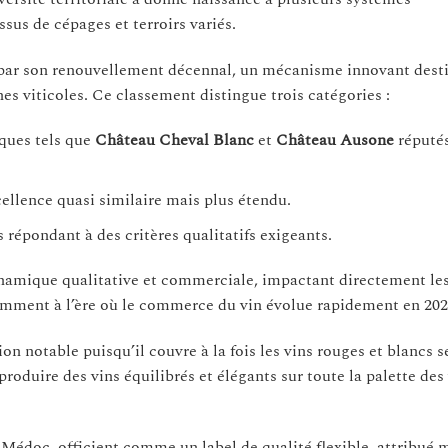
sus de cépages et terroirs variés.
 par son renouvellement décennal, un mécanisme innovant dest
es viticoles. Ce classement distingue trois catégories :
ques tels que
Château Cheval Blanc
et
Château Ausone
réputés
cellence quasi similaire mais plus étendu.
s répondant à des critères qualitatifs exigeants.
ynamique qualitative et commerciale, impactant directement les
amment à l’ère où le commerce du vin évolue rapidement en 202
n notable puisqu’il couvre à la fois les vins rouges et blancs s
produire des vins équilibrés et élégants sur toute la palette des
 Médoc, officient comme un label de qualité flexible, attribué 