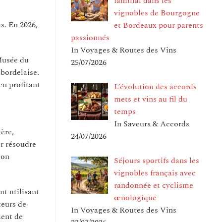
familial dans les
vignobles de Bourgogne
s. En 2026,
et Bordeaux pour parents
passionnés
In Voyages & Routes des Vins
Musée du
25/07/2026
 bordelaise.
en profitant
L’évolution des accords
mets et vins au fil du
temps
In Saveurs & Accords
ère,
24/07/2026
ur résoudre
ion
Séjours sportifs dans les
vignobles français avec
randonnée et cyclisme
t utilisant
œnologique
teurs de
In Voyages & Routes des Vins
ment de