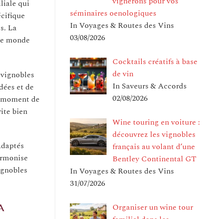
vignerons pour vos
liale qui
séminaires oenologiques
écifique
In Voyages & Routes des Vins
s. La
03/08/2026
 le monde
Cocktails créatifs à base
de vin
s vignobles
In Saveurs & Accords
dées et de
02/08/2026
un moment de
ite bien
Wine touring en voiture :
découvrez les vignobles
adaptés
français au volant d’une
armonise
Bentley Continental GT
ignobles
In Voyages & Routes des Vins
31/07/2026
a
Organiser un wine tour