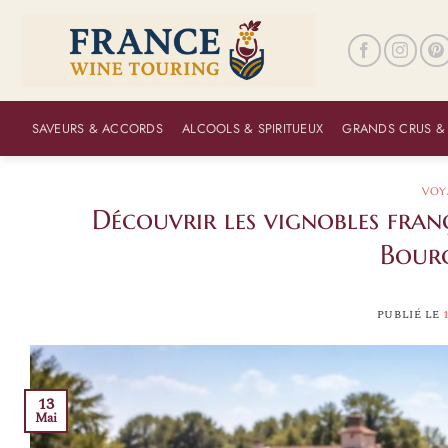
Passer
au
contenu
SAVEURS & ACCORDS
ALCOOLS & SPIRITUEUX
GRANDS CRUS &
VOY
Découvrir les vignobles franç
Bour
PUBLIÉ LE
13
Mai