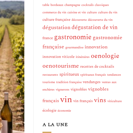
table
bordeaux
champagne
cocktails classiques
commerce du vin
cuisine et vin
culture
culture du vin
culture française
découverte
découverte du vin
dégustation de vin
dégustation
gastronomie
gastronomie
france
française
innovation
gourmandise
oenologie
innovation viticole
itinéraires
oenotourisme
recettes de cocktails
spiritueux
restaurants
spiritueux français
tendances
vendanges
tourisme
tradition française
ventes aux
vignobles
vignobles
enchères
vignerons
vin
vins
français
vin français
viticulture
écologie
économie
A LA UNE