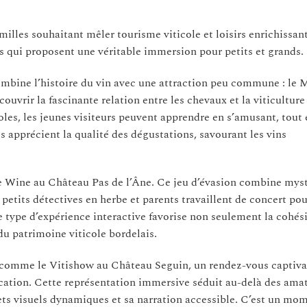
milles souhaitant mêler tourisme viticole et loisirs enrichissant
qui proposent une véritable immersion pour petits et grands.
ombine l’histoire du vin avec une attraction peu commune : le 
ouvrir la fascinante relation entre les chevaux et la viticulture
coles, les jeunes visiteurs peuvent apprendre en s’amusant, tout 
s apprécient la qualité des dégustations, savourant les vins
ape Wine au Château Pas de l’Âne. Ce jeu d’évasion combine myst
 petits détectives en herbe et parents travaillent de concert po
e type d’expérience interactive favorise non seulement la cohés
du patrimoine viticole bordelais.
 comme le Vitishow au Château Seguin, un rendez-vous captivan
ification. Cette représentation immersive séduit au-delà des ama
fets visuels dynamiques et sa narration accessible. C’est un mo