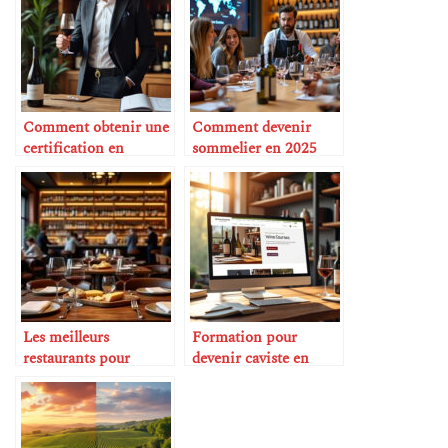
Comment obtenir une
Comment devenir
certification en
sommelier en 2025
sommellerie
Les meilleurs
Formation pour
restaurants pour
devenir caviste en
amateurs de vin
ligne