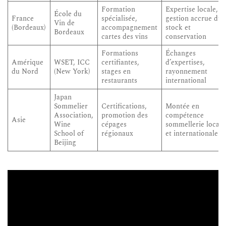
Formation
Expertise locale,
École du
France
spécialisée,
gestion accrue du
Vin de
(Bordeaux)
accompagnement
stock et
Bordeaux
cartes des vins
conservation
Formations
Échanges
Amérique
WSET, ICC
certifiantes,
d’expertises,
du Nord
(New York)
stages en
rayonnement
restaurants
international
Japan
Sommelier
Certifications,
Montée en
Association,
promotion des
compétence
Asie
Wine
cépages
sommellerie locale
School of
régionaux
et internationale
Beijing