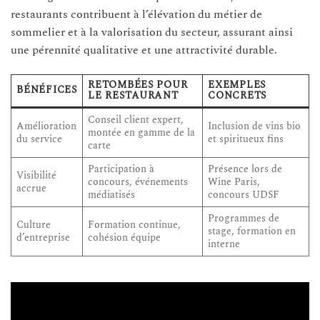
restaurants contribuent à l’élévation du métier de
sommelier et à la valorisation du secteur, assurant ainsi
une pérennité qualitative et une attractivité durable.
RETOMBÉES POUR
EXEMPLES
BÉNÉFICES
LE RESTAURANT
CONCRETS
Conseil client expert,
Amélioration
Inclusion de vins bio
montée en gamme de la
du service
et spiritueux fins
carte
Participation à
Présence lors de
Visibilité
concours, événements
Wine Paris,
accrue
médiatisés
concours UDSF
Programmes de
Culture
Formation continue,
stage, formation en
d’entreprise
cohésion équipe
interne