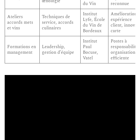
œnologie
du Vin
reconnue
Institut
Amélioration
Ateliers
Techniques de
Lyfe, École
expérience
accords mets
service, accords
du Vin de
client, innovat
et vins
culinaires
Bordeaux
carte
Institut
Postes à
Formations en
Leadership,
Paul
responsabilités
management
gestion d’équipe
Bocuse,
organisation
Vatel
efficiente