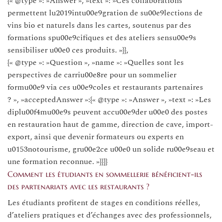
{« @type »: »Answer », »text »: »Ces collaborations
permettent lu2019intu00e9gration de su00e9lections de
vins bio et naturels dans les cartes, soutenus par des
formations spu00e9cifiques et des ateliers sensu00e9s
sensibiliser u00e0 ces produits. »}},
{« @type »: »Question », »name »: »Quelles sont les
perspectives de carriu00e8re pour un sommelier
formu00e9 via ces u00e9coles et restaurants partenaires
? », »acceptedAnswer »:{« @type »: »Answer », »text »: »Les
diplu00f4mu00e9s peuvent accu00e9der u00e0 des postes
en restauration haut de gamme, direction de cave, import-
export, ainsi que devenir formateurs ou experts en
u0153notourisme, gru00e2ce u00e0 un solide ru00e9seau et
une formation reconnue. »}}]}
Comment les étudiants en sommellerie bénéficient-ils
des partenariats avec les restaurants ?
Les étudiants profitent de stages en conditions réelles,
d’ateliers pratiques et d’échanges avec des professionnels,