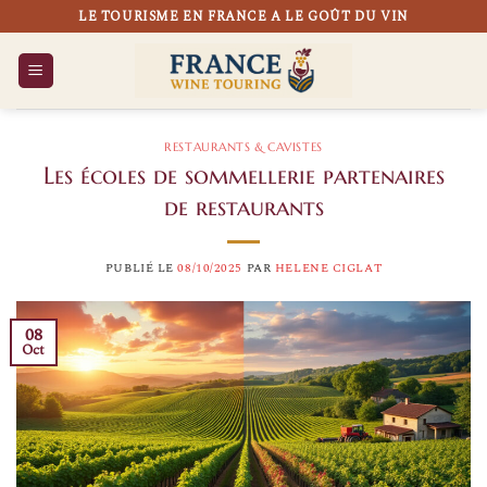
Passer
LE TOURISME EN FRANCE A LE GOÛT DU VIN
au
contenu
RESTAURANTS & CAVISTES
Les écoles de sommellerie partenaires
de restaurants
PUBLIÉ LE
08/10/2025
PAR
HELENE CIGLAT
08
Oct