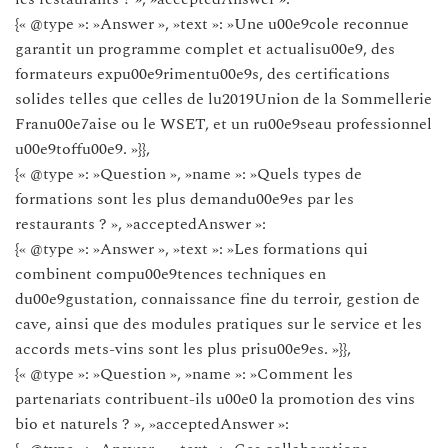
{« @type »: »Answer », »text »: »Une u00e9cole reconnue
garantit un programme complet et actualisu00e9, des
formateurs expu00e9rimentu00e9s, des certifications
solides telles que celles de lu2019Union de la Sommellerie
Franu00e7aise ou le WSET, et un ru00e9seau professionnel
u00e9toffu00e9. »}},
{« @type »: »Question », »name »: »Quels types de
formations sont les plus demandu00e9es par les
restaurants ? », »acceptedAnswer »:
{« @type »: »Answer », »text »: »Les formations qui
combinent compu00e9tences techniques en
du00e9gustation, connaissance fine du terroir, gestion de
cave, ainsi que des modules pratiques sur le service et les
accords mets-vins sont les plus prisu00e9es. »}},
{« @type »: »Question », »name »: »Comment les
partenariats contribuent-ils u00e0 la promotion des vins
bio et naturels ? », »acceptedAnswer »: