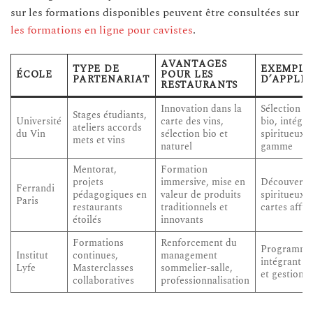
sur les formations disponibles peuvent être consultées sur
les formations en ligne pour cavistes
.
AVANTAGES
TYPE DE
EXEMPLE
ÉCOLE
POUR LES
PARTENARIAT
D’APPLI
RESTAURANTS
Innovation dans la
Sélection de
Stages étudiants,
Université
carte des vins,
bio, intégra
ateliers accords
du Vin
sélection bio et
spiritueux 
mets et vins
naturel
gamme
Mentorat,
Formation
projets
immersive, mise en
Découverte
Ferrandi
pédagogiques en
valeur de produits
spiritueux d
Paris
restaurants
traditionnels et
cartes affût
étoilés
innovants
Formations
Renforcement du
Programme
Institut
continues,
management
intégrant œ
Lyfe
Masterclasses
sommelier-salle,
et gestion
collaboratives
professionnalisation