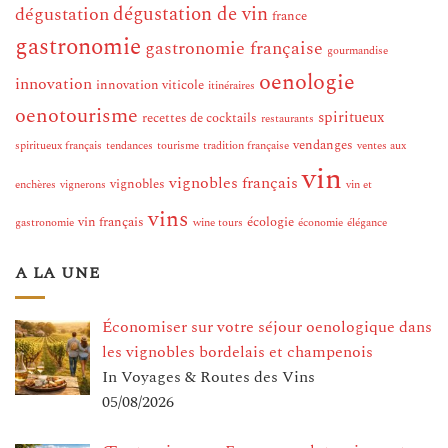
dégustation de vin
dégustation
france
gastronomie
gastronomie française
gourmandise
oenologie
innovation
innovation viticole
itinéraires
oenotourisme
spiritueux
recettes de cocktails
restaurants
vendanges
spiritueux français
tendances
tourisme
tradition française
ventes aux
vin
vignobles français
vignobles
enchères
vignerons
vin et
vins
vin français
écologie
gastronomie
wine tours
économie
élégance
A LA UNE
Économiser sur votre séjour oenologique dans
les vignobles bordelais et champenois
In Voyages & Routes des Vins
05/08/2026