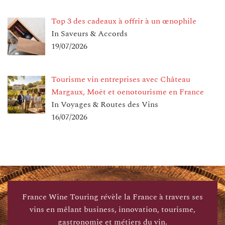
Top 3 des cadeaux à offrir à un œnophile
In Saveurs & Accords
19/07/2026
Tourisme vin entreprises avec Château
Margaux, Moët et oenotourisme en France
In Voyages & Routes des Vins
16/07/2026
France Wine Touring révèle la France à travers ses
vins en mêlant business, innovation, tourisme,
gastronomie et métiers du vin.