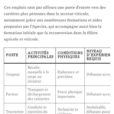
Ces emplois sont par ailleurs une porte d’entrée vers des
carrières plus pérennes dans le secteur viticole,
notamment grâce aux nombreuses formations et aides
proposées par l’Apecita, qui accompagne aussi bien la
formation initiale que la reconversion dans la filière
agricole et viticole.
NIVEAU
ACTIVITÉS
CONDITIONS
POSTE
D’EXPÉRIENC
PRINCIPALES
PHYSIQUES
REQUIS
Récolte
manuelle à la
Endurance et
Coupeur
Débutant accept
serpe ou
précision
sécateur
Transport et
Force physique
Porteur
déchargement
Débutant accept
importante
des caissettes
Conduite et
Souhaitable,
Technicité et
Tractoriste
entretien du
débutant possibl