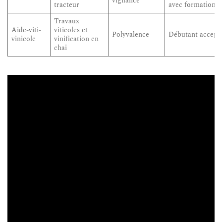
vigilance
tracteur
avec formation
Travaux
Aide-viti-
viticoles et
Polyvalence
Débutant accept
vinicole
vinification en
chai