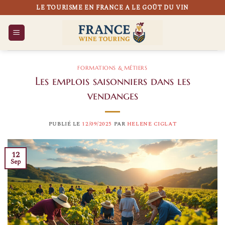
Passer
LE TOURISME EN FRANCE A LE GOÛT DU VIN
au
contenu
FORMATIONS & MÉTIERS
Les emplois saisonniers dans les
vendanges
PUBLIÉ LE
12/09/2025
PAR
HELENE CIGLAT
12
Sep