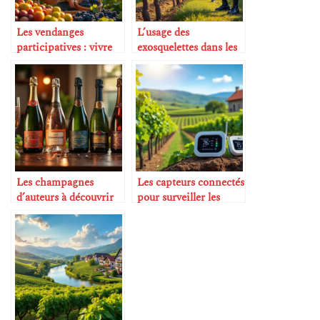
Les vendanges
L’usage des
participatives : vivre
exosquelettes dans les
l’expérience de
vendanges
l’intérieur
Les champagnes
Les capteurs connectés
d’auteurs à découvrir
pour surveiller les
absolument
vignes