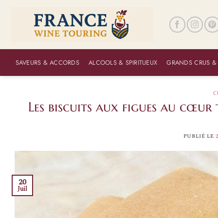
Passer
au
contenu
SAVEURS & ACCORDS
ALCOOLS & SPIRITUEUX
GRANDS CRUS &
C
Les biscuits aux figues au cœur 
PUBLIÉ LE
20
Juil