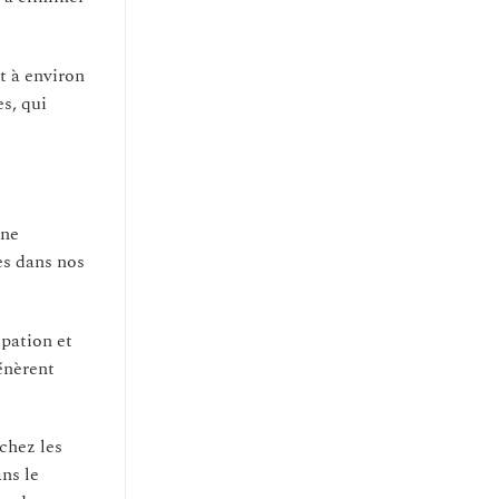
t à environ
es, qui
nne
es dans nos
ipation et
génèrent
chez les
ans le