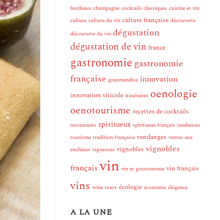
bordeaux
champagne
cocktails classiques
cuisine et vin
culture française
culture
culture du vin
découverte
dégustation
découverte du vin
dégustation de vin
france
gastronomie
gastronomie
française
innovation
gourmandise
oenologie
innovation viticole
itinéraires
oenotourisme
recettes de cocktails
spiritueux
restaurants
spiritueux français
tendances
vendanges
tourisme
tradition française
ventes aux
vignobles
vignobles
enchères
vignerons
vin
français
vin français
vin et gastronomie
vins
écologie
wine tours
économie
élégance
A LA UNE