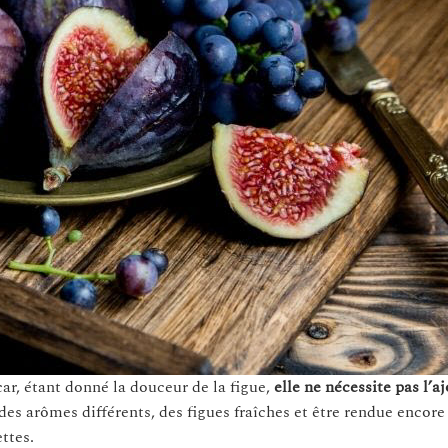
car, étant donné la douceur de la figue,
elle ne nécessite pas l’a
 des arômes différents, des figues fraîches et être rendue encore
ttes.