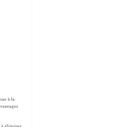
bue à la
 avantages
 à éliminer