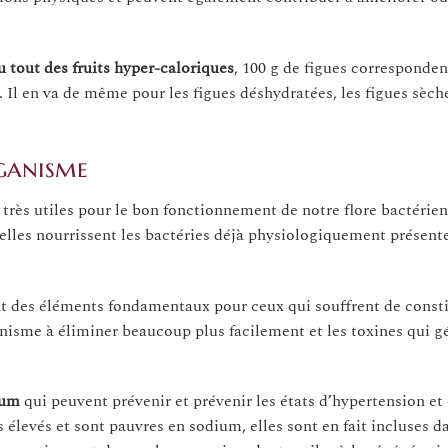
u tout des fruits hyper-caloriques
, 100 g de figues corresponden
is. Il en va de même pour les figues déshydratées, les figues sèch
rganisme
 très utiles pour le bon fonctionnement de notre flore bactérie
ar elles nourrissent les bactéries déjà physiologiquement présent
sont des éléments fondamentaux pour ceux qui souffrent de const
rganisme à éliminer beaucoup plus facilement et les toxines qui 
ium
qui peuvent prévenir et prévenir les états d’hypertension et 
 élevés et sont pauvres en sodium, elles sont en fait incluses d