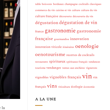
table
boissons
bordeaux
champagne
cocktails classiques
commerce du vin
cuisine et vin
culture
culture du vin
culture française
découverte
découverte du vin
dégustation de vin
dégustation
gastronomie
gastronomie
france
française
innovation
gourmandise
oenologie
innovation viticole
itinéraires
oenotourisme
recettes de cocktails
spiritueux
restaurants
spiritueux français
tendances
vendanges
tourisme
ventes aux enchères
vignerons
vin
vignobles français
vignobles
vin
vins
français
écologie
viticulture
économie
A LA UNE
 la