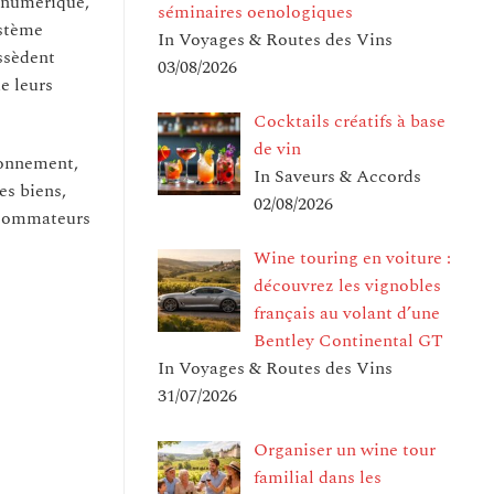
t numérique,
séminaires oenologiques
ystème
In Voyages & Routes des Vins
ossèdent
03/08/2026
e leurs
Cocktails créatifs à base
de vin
ionnement,
In Saveurs & Accords
es biens,
02/08/2026
onsommateurs
Wine touring en voiture :
découvrez les vignobles
français au volant d’une
Bentley Continental GT
In Voyages & Routes des Vins
31/07/2026
Organiser un wine tour
familial dans les