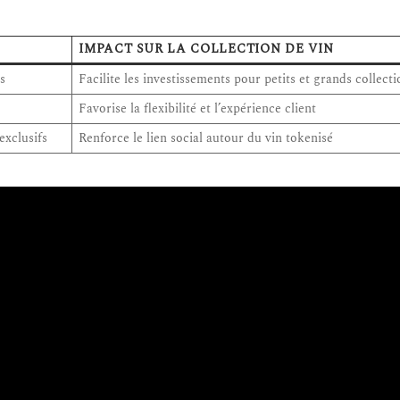
IMPACT SUR LA COLLECTION DE VIN
s
Facilite les investissements pour petits et grands collect
Favorise la flexibilité et l’expérience client
xclusifs
Renforce le lien social autour du vin tokenisé