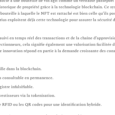
ssocié à une bouteille de vin agit comme un véritable passepor
historique de propriété grâce à la technologie blockchain. Ce s
outeille à laquelle le NFT est rattaché est bien celle qu’ils p
us exploitent déjà cette technologie pour assurer la sécurité d
suivi en temps réel des transactions et de la chaîne d’approvis
ctionneurs, cela signifie également une valorisation facilitée d
ette innovation répond en partie à la demande croissante des c
ille dans la blockchain.
ns consultable en permanence.
istre infalsifiable.
estisseurs via la tokenisation.
RFID ou les QR codes pour une identification hybride.