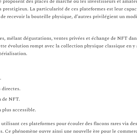
 proposent des places de marché où les investisseurs et amate
s prestigieux. La particularité de ces plateformes est leur capac
s de recevoir la bouteille physique, d’autres privilégient un mod
ves, mêlant dégustations, ventes privées et échange de NFT dan
te évolution rompt avec la collection physique classique en y 
érialisation.
.
 directes.
n de NFT.
 plus accessible.
tilisant ces plateformes pour écouler des flacons rares via de
les. Ce phénomène ouvre ainsi une nouvelle ère pour le commer