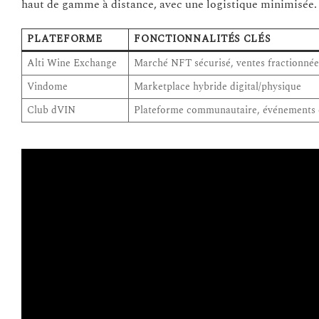
haut de gamme à distance, avec une logistique minimisée.
PLATEFORME
FONCTIONNALITÉS CLÉS
Alti Wine Exchange
Marché NFT sécurisé, ventes fractionnée
Vindome
Marketplace hybride digital/physique
Club dVIN
Plateforme communautaire, événements e