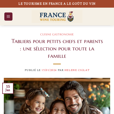
Passer
LE TOURISME EN FRANCE A LE GOÛT DU VIN
au
contenu
CUISINE GASTRONOMIE
Tabliers pour petits chefs et parents
: une sélection pour toute la
famille
PUBLIÉ LE
15/01/2024
PAR
HELENE CIGLAT
15
Jan