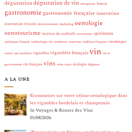
dégustation de vin
dégustation
france
entreprises
gastronomie
gastronomie française
innovation
oenologie
innovation viticole
investissement
marketing
oenotourisme
spiritueux
recettes de cocktails
restaurants
vendanges
spiritueux français
technologie vin
tendances
tourisme
tradition française
vin
vignobles français
vignobles
ventes aux enchères
vin et
vins
vin français
écologie
gastronomie
wine tours
élégance
A LA UNE
Économiser sur votre séjour oenologique dans
les vignobles bordelais et champenois
In Voyages & Routes des Vins
05/08/2026