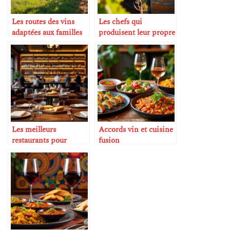
Les routes des vins
Les chefs qui
adaptées aux familles
produisent leur propre
avec enfants
vin
Les meilleurs
Accords vin et cuisine
restaurants pour
fusion
amateurs de vin