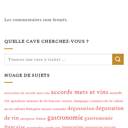
Les commentaires sont fermés.
QUELLE CAVE CHERCHEZ-VOUS ?
NUAGE DE SUJETS
accords mets et vins
accords
accessoires vin
accords mets-vins
vin
agriculture
amateurs de vin
boissons
cavistes
champagne
commerce du vin
culture
dégustation
dégustation
culture française
du vin
devenir sommelier
gastronomie
de vin
gastronomie
france
entreprises
française
innovation
innovation viticole
gourmandise
grands crus