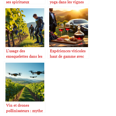
ses spiritueux
yoga dans les vignes
correctement
L’usage des
Expériences viticoles
exosquelettes dans les
haut de gamme avec
vendanges
chauffeur privé
Vin et drones
pollinisateurs : mythe