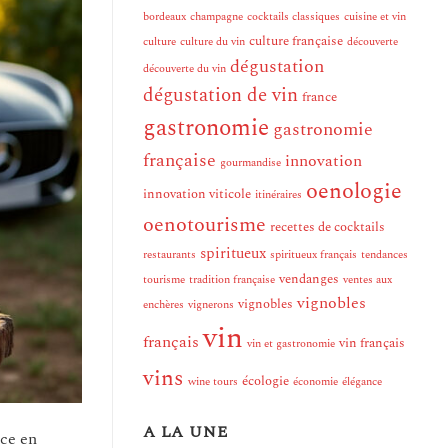
bordeaux
champagne
cocktails classiques
cuisine et vin
culture française
culture
culture du vin
découverte
dégustation
découverte du vin
dégustation de vin
france
gastronomie
gastronomie
française
innovation
gourmandise
oenologie
innovation viticole
itinéraires
oenotourisme
recettes de cocktails
spiritueux
restaurants
spiritueux français
tendances
vendanges
tourisme
tradition française
ventes aux
vignobles
vignobles
enchères
vignerons
vin
français
vin français
vin et gastronomie
vins
écologie
wine tours
économie
élégance
A LA UNE
nce en