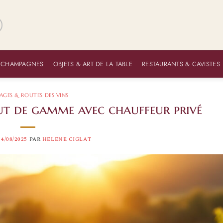
 CHAMPAGNES
OBJETS & ART DE LA TABLE
RESTAURANTS & CAVISTES
AGES & ROUTES DES VINS
aut de gamme avec chauffeur privé
24/08/2025
PAR
HELENE CIGLAT