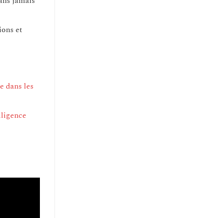
ans jamais
ions et
e dans les
lligence