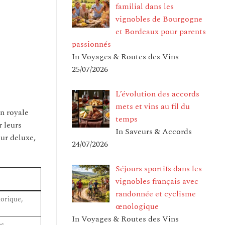
familial dans les
vignobles de Bourgogne
et Bordeaux pour parents
passionnés
In Voyages & Routes des Vins
25/07/2026
L’évolution des accords
mets et vins au fil du
on royale
temps
r leurs
In Saveurs & Accords
ur deluxe,
24/07/2026
Séjours sportifs dans les
vignobles français avec
randonnée et cyclisme
torique,
œnologique
In Voyages & Routes des Vins
es