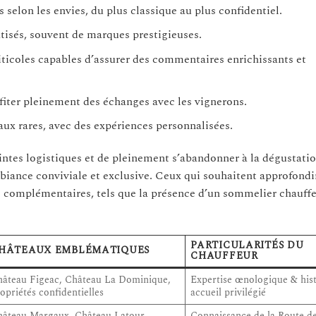
s selon les envies, du plus classique au plus confidentiel.
atisés, souvent de marques prestigieuses.
iticoles capables d’assurer des commentaires enrichissants et
ofiter pleinement des échanges avec les vignerons.
eaux rares, avec des expériences personnalisées.
aintes logistiques et de pleinement s’abandonner à la dégustati
mbiance conviviale et exclusive. Ceux qui souhaitent approfondi
s complémentaires, tels que la présence d’un sommelier chauffe
PARTICULARITÉS DU
HÂTEAUX EMBLÉMATIQUES
CHAUFFEUR
hâteau Figeac, Château La Dominique,
Expertise œnologique & his
opriétés confidentielles
accueil privilégié
hâteau Margaux, Château Latour,
Connaissance de la Route d