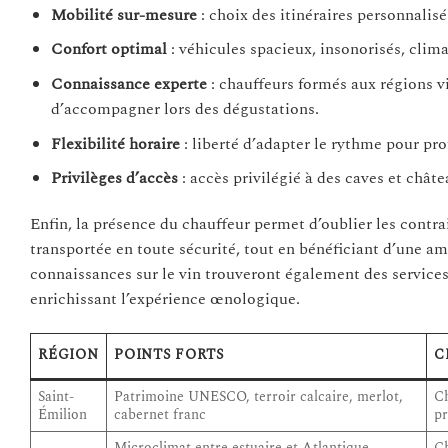
Mobilité sur-mesure
: choix des itinéraires personnalisé
Confort optimal
: véhicules spacieux, insonorisés, clim
Connaissance experte
: chauffeurs formés aux régions v
d’accompagner lors des dégustations.
Flexibilité horaire
: liberté d’adapter le rythme pour pr
Privilèges d’accès
: accès privilégié à des caves et chât
Enfin, la présence du chauffeur permet d’oublier les contr
transportée en toute sécurité, tout en bénéficiant d’une a
connaissances sur le vin trouveront également des service
enrichissant l’expérience œnologique.
RÉGION
POINTS FORTS
C
Saint-
Patrimoine UNESCO, terroir calcaire, merlot,
C
Émilion
cabernet franc
pr
Microclimat entre estuaire et Atlantique,
C