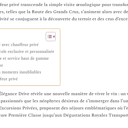
ffeur privé transcende la simple visite œnologique pour transf
es, telles que la Route des Grands Crus, s’animent alors avec d
ivité se conjuguent à la découverte du terroir et des crus d’exce
é avec chauffeur privé
cole exclusive et personnalisée
ole et service haut de gamme
xe
s moments inoubliables
feur privé
légance Drive révèle une nouvelle manière de vivre le vin : un
rs passionnés que les néophytes désireux de s’immerger dans l’un
 Excursions Privées, proposent des séjours emblématiques où l’
iture Première Classe jusqu’aux Dégustations Royales Transpor