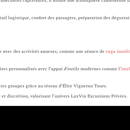
s anecdotes captivantes, il assure une atmosphère chaleureuse s
tail logistique, confort des passagers, préparation des dégustat
ée avec des activités annexes, comme une séance de
yoga insolit
res personnalisés avec l’appui d’outils modernes comme l’
inte
ites groupes grâce au réseau d’Élite Vigneron Tours.
 et discrétion, valorisant l’univers LuxVin Excursions Privées.