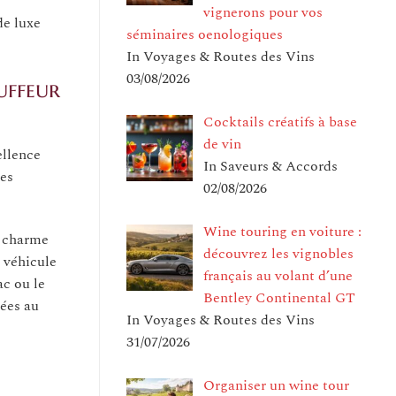
vignerons pour vos
de luxe
séminaires oenologiques
In Voyages & Routes des Vins
03/08/2026
uffeur
Cocktails créatifs à base
de vin
ellence
In Saveurs & Accords
des
02/08/2026
Wine touring en voiture :
e charme
découvrez les vignobles
 véhicule
français au volant d’une
c ou le
Bentley Continental GT
mées au
In Voyages & Routes des Vins
31/07/2026
Organiser un wine tour