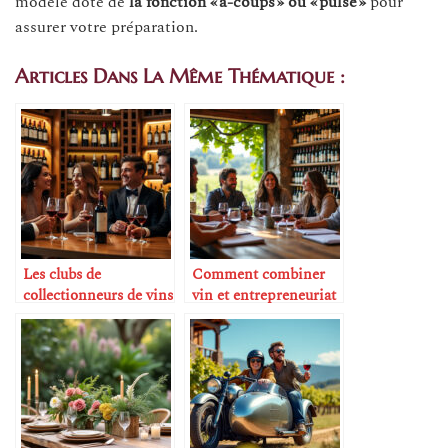
modèle doté de
la fonction « à-coups » ou « pulse »
pour
assurer votre préparation.
Articles Dans La Même Thématique :
Les clubs de
Comment combiner
collectionneurs de vins
vin et entrepreneuriat
rares comme business
social
model