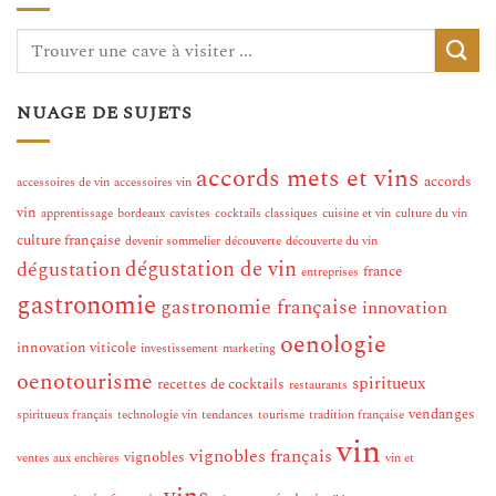
NUAGE DE SUJETS
accords mets et vins
accords
accessoires de vin
accessoires vin
vin
apprentissage
bordeaux
cavistes
cocktails classiques
cuisine et vin
culture du vin
culture française
devenir sommelier
découverte
découverte du vin
dégustation de vin
dégustation
france
entreprises
gastronomie
gastronomie française
innovation
oenologie
innovation viticole
investissement
marketing
oenotourisme
spiritueux
recettes de cocktails
restaurants
vendanges
spiritueux français
technologie vin
tendances
tourisme
tradition française
vin
vignobles français
vignobles
ventes aux enchères
vin et