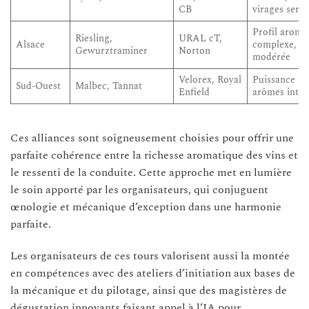
CB
virages serré
Profil aroma
Riesling,
URAL cT,
Alsace
complexe, pu
Gewurztraminer
Norton
modérée
Velorex, Royal
Puissance br
Sud-Ouest
Malbec, Tannat
Enfield
arômes inten
Ces alliances sont soigneusement choisies pour offrir une
parfaite cohérence entre la richesse aromatique des vins et
le ressenti de la conduite. Cette approche met en lumière
le soin apporté par les organisateurs, qui conjuguent
œnologie et mécanique d’exception dans une harmonie
parfaite.
Les organisateurs de ces tours valorisent aussi la montée
en compétences avec des ateliers d’initiation aux bases de
la mécanique et du pilotage, ainsi que des magistères de
dégustation innovants faisant appel à l’IA pour