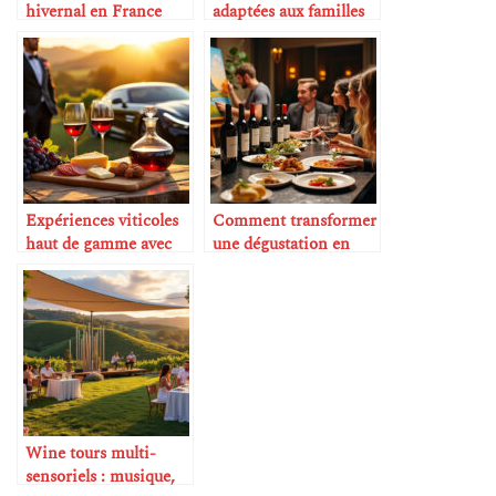
hivernal en France
adaptées aux familles
avec enfants
Expériences viticoles
Comment transformer
haut de gamme avec
une dégustation en
chauffeur privé
expérience artistique
Wine tours multi-
sensoriels : musique,