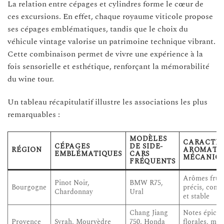
La relation entre cépages et cylindres forme le cœur de
ces excursions. En effet, chaque royaume viticole propose
ses cépages emblématiques, tandis que le choix du
véhicule vintage valorise un patrimoine technique vibrant.
Cette combinaison permet de vivre une expérience à la
fois sensorielle et esthétique, renforçant la mémorabilité
du wine tour.
Un tableau récapitulatif illustre les associations les plus
remarquables :
MODÈLES
CARACTÉR
CÉPAGES
DE SIDE-
RÉGION
AROMATIQ
EMBLÉMATIQUES
CARS
MÉCANIQ
FRÉQUENTS
Arômes fruit
Pinot Noir,
BMW R75,
Bourgogne
précis, cond
Chardonnay
Ural
et stable
Chang Jiang
Notes épicée
Provence
Syrah, Mourvèdre
750, Honda
florales, man