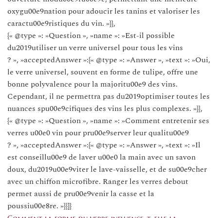
oxygu00e9nation pour adoucir les tanins et valoriser les
caractu00e9ristiques du vin. »}},
{« @type »: »Question », »name »: »Est-il possible
du2019utiliser un verre universel pour tous les vins
? », »acceptedAnswer »:{« @type »: »Answer », »text »: »Oui,
le verre universel, souvent en forme de tulipe, offre une
bonne polyvalence pour la majoritu00e9 des vins.
Cependant, il ne permettra pas du2019optimiser toutes les
nuances spu00e9cifiques des vins les plus complexes. »}},
{« @type »: »Question », »name »: »Comment entretenir ses
verres u00e0 vin pour pru00e9server leur qualitu00e9
? », »acceptedAnswer »:{« @type »: »Answer », »text »: »Il
est conseillu00e9 de laver u00e0 la main avec un savon
doux, du2019u00e9viter le lave-vaisselle, et de su00e9cher
avec un chiffon microfibre. Ranger les verres debout
permet aussi de pru00e9venir la casse et la
poussiu00e8re. »}}]}