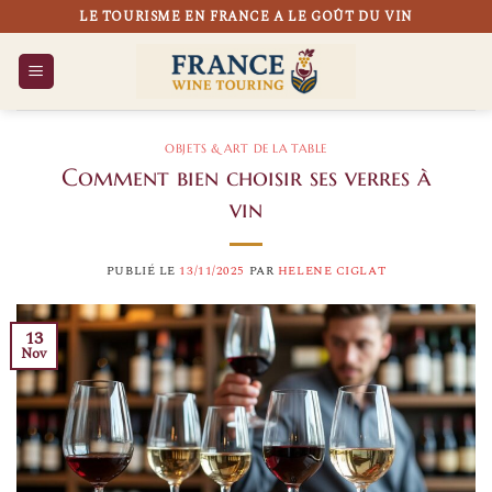
Passer
LE TOURISME EN FRANCE A LE GOÛT DU VIN
au
contenu
OBJETS & ART DE LA TABLE
Comment bien choisir ses verres à
vin
PUBLIÉ LE
13/11/2025
PAR
HELENE CIGLAT
13
Nov