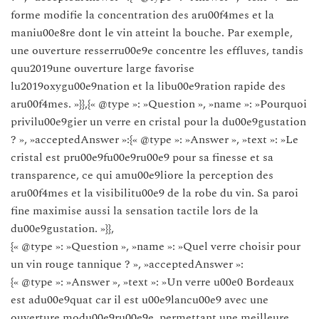
forme modifie la concentration des aru00f4mes et la
maniu00e8re dont le vin atteint la bouche. Par exemple,
une ouverture resserru00e9e concentre les effluves, tandis
quu2019une ouverture large favorise
lu2019oxygu00e9nation et la libu00e9ration rapide des
aru00f4mes. »}},{« @type »: »Question », »name »: »Pourquoi
privilu00e9gier un verre en cristal pour la du00e9gustation
? », »acceptedAnswer »:{« @type »: »Answer », »text »: »Le
cristal est pru00e9fu00e9ru00e9 pour sa finesse et sa
transparence, ce qui amu00e9liore la perception des
aru00f4mes et la visibilitu00e9 de la robe du vin. Sa paroi
fine maximise aussi la sensation tactile lors de la
du00e9gustation. »}},
{« @type »: »Question », »name »: »Quel verre choisir pour
un vin rouge tannique ? », »acceptedAnswer »:
{« @type »: »Answer », »text »: »Un verre u00e0 Bordeaux
est adu00e9quat car il est u00e9lancu00e9 avec une
ouverture modu00e9ru00e9e, permettant une meilleure