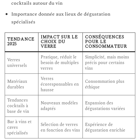
cocktails autour du vin
Importance donnée aux lieux de dégustation
spécialisés
IMPACT SUR LE
CONSÉQUENCES
TENDANCE
CHOIX DU
POUR LE
2025
VERRE
CONSOMMATEUR
Pratique, réduit le
Simplicité, mais moins
Verres
besoin de multiples
précis pour certains
universels
verres
vins
Verres
Matériaux
Consommation plus
écoresponsables en
durables
éthique
hausse
Tendances
Nouveaux modèles
Expansion des
cocktails à
adaptés
dégustations variées
base de vin
Bar à vins et
Sélection de verres
Expérience de
caves
en fonction des vins
dégustation enrichie
spécialisés