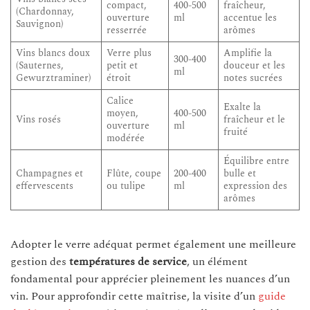
compact,
400-500
fraîcheur,
(Chardonnay,
ouverture
ml
accentue les
Sauvignon)
resserrée
arômes
Vins blancs doux
Verre plus
Amplifie la
300-400
(Sauternes,
petit et
douceur et les
ml
Gewurztraminer)
étroit
notes sucrées
Calice
Exalte la
moyen,
400-500
Vins rosés
fraîcheur et le
ouverture
ml
fruité
modérée
Équilibre entre
Champagnes et
Flûte, coupe
200-400
bulle et
effervescents
ou tulipe
ml
expression des
arômes
Adopter le verre adéquat permet également une meilleure
gestion des
températures de service
, un élément
fondamental pour apprécier pleinement les nuances d’un
vin. Pour approfondir cette maîtrise, la visite d’un
guide