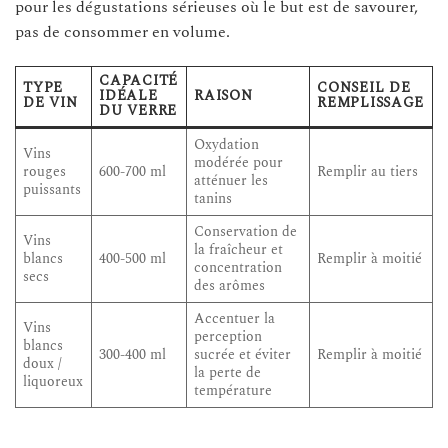
pour les dégustations sérieuses où le but est de savourer,
pas de consommer en volume.
CAPACITÉ
TYPE
CONSEIL DE
IDÉALE
RAISON
DE VIN
REMPLISSAGE
DU VERRE
Oxydation
Vins
modérée pour
rouges
600-700 ml
Remplir au tiers
atténuer les
puissants
tanins
Conservation de
Vins
la fraîcheur et
blancs
400-500 ml
Remplir à moitié
concentration
secs
des arômes
Accentuer la
Vins
perception
blancs
300-400 ml
sucrée et éviter
Remplir à moitié
doux /
la perte de
liquoreux
température