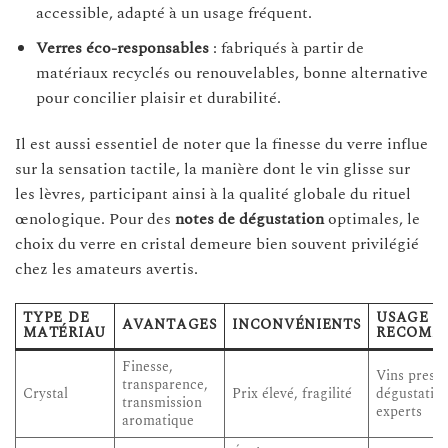
accessible, adapté à un usage fréquent.
Verres éco-responsables
: fabriqués à partir de
matériaux recyclés ou renouvelables, bonne alternative
pour concilier plaisir et durabilité.
Il est aussi essentiel de noter que la finesse du verre influe
sur la sensation tactile, la manière dont le vin glisse sur
les lèvres, participant ainsi à la qualité globale du rituel
œnologique. Pour des
notes de dégustation
optimales, le
choix du verre en cristal demeure bien souvent privilégié
chez les amateurs avertis.
TYPE DE
USAGE
AVANTAGES
INCONVÉNIENTS
MATÉRIAU
RECOMM
Finesse,
Vins presti
transparence,
Crystal
Prix élevé, fragilité
dégustatio
transmission
experts
aromatique