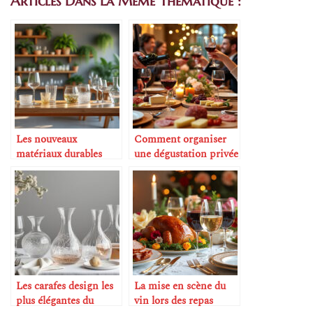
Articles Dans La Même Thématique :
Les nouveaux
Comment organiser
matériaux durables
une dégustation privée
pour la verrerie
à la maison
Les carafes design les
La mise en scène du
plus élégantes du
vin lors des repas