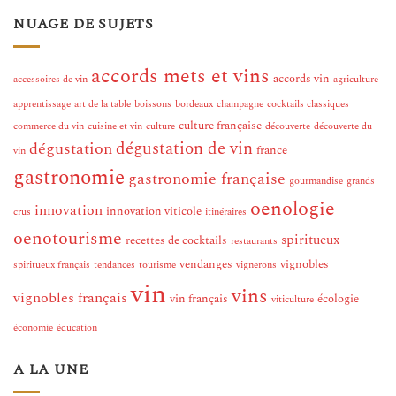
NUAGE DE SUJETS
accords mets et vins
accords vin
accessoires de vin
agriculture
apprentissage
art de la table
boissons
bordeaux
champagne
cocktails classiques
culture française
commerce du vin
cuisine et vin
culture
découverte
découverte du
dégustation de vin
dégustation
france
vin
gastronomie
gastronomie française
gourmandise
grands
oenologie
innovation
innovation viticole
crus
itinéraires
oenotourisme
spiritueux
recettes de cocktails
restaurants
vendanges
vignobles
spiritueux français
tendances
tourisme
vignerons
vin
vins
vignobles français
vin français
écologie
viticulture
économie
éducation
A LA UNE