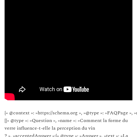
{« @context »: »https://schema.org », »@type »: »FAQPage », »
[{« @type »: »Question », »name »: »Comment la forme du
verre influence-t-elle la perception du vin
? », »acceptedAnswer »:{« @type »: »Answer », »text »: »La