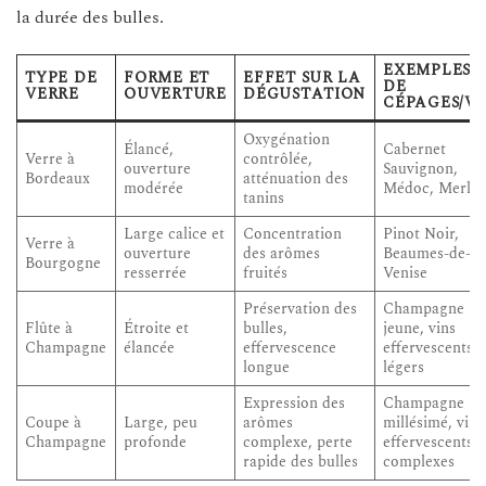
la durée des bulles.
EXEMPLES
TYPE DE
FORME ET
EFFET SUR LA
DE
VERRE
OUVERTURE
DÉGUSTATION
CÉPAGES/VI
Oxygénation
Élancé,
Cabernet
Verre à
contrôlée,
ouverture
Sauvignon,
Bordeaux
atténuation des
modérée
Médoc, Merlot
tanins
Large calice et
Concentration
Pinot Noir,
Verre à
ouverture
des arômes
Beaumes-de-
Bourgogne
resserrée
fruités
Venise
Préservation des
Champagne
Flûte à
Étroite et
bulles,
jeune, vins
Champagne
élancée
effervescence
effervescents
longue
légers
Expression des
Champagne
Coupe à
Large, peu
arômes
millésimé, vins
Champagne
profonde
complexe, perte
effervescents
rapide des bulles
complexes