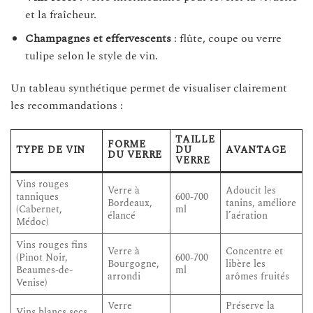
et la fraîcheur.
Champagnes et effervescents
: flûte, coupe ou verre
tulipe selon le style de vin.
Un tableau synthétique permet de visualiser clairement
les recommandations :
TAILLE
FORME
TYPE DE VIN
DU
AVANTAGE
DU VERRE
VERRE
Vins rouges
Verre à
Adoucit les
tanniques
600-700
Bordeaux,
tanins, améliore
(Cabernet,
ml
élancé
l’aération
Médoc)
Vins rouges fins
Verre à
Concentre et
(Pinot Noir,
600-700
Bourgogne,
libère les
Beaumes-de-
ml
arrondi
arômes fruités
Venise)
Verre
Préserve la
Vins blancs secs