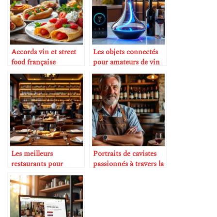
Accords vin et street
Les objets connectés
food française
pour amateurs de vin
Les meilleurs
Portraits de cavistes
restaurants pour
passionnés à travers la
amateurs de vin
France