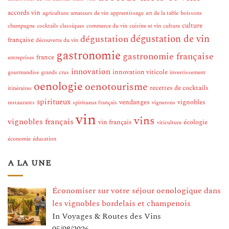
accords vin
agriculture
amateurs de vin
apprentissage
art de la table
boissons
culture
champagne
cocktails classiques
commerce du vin
cuisine et vin
culture
dégustation de vin
dégustation
française
découverte du vin
gastronomie
gastronomie française
france
entreprises
innovation
innovation viticole
gourmandise
grands crus
investissement
oenologie
oenotourisme
recettes de cocktails
itinéraires
spiritueux
vendanges
vignobles
restaurants
spiritueux français
vignerons
vin
vins
vignobles français
vin français
écologie
viticulture
économie
éducation
A LA UNE
Économiser sur votre séjour oenologique dans
les vignobles bordelais et champenois
In Voyages & Routes des Vins