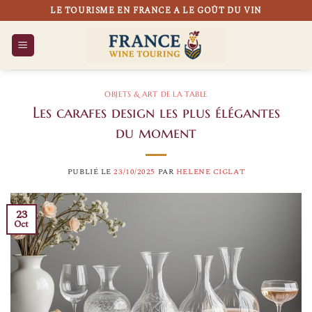
Passer
LE TOURISME EN FRANCE A LE GOÛT DU VIN
au
contenu
OBJETS & ART DE LA TABLE
Les carafes design les plus élégantes
du moment
PUBLIÉ LE
23/10/2025
PAR
HELENE CIGLAT
23
Oct