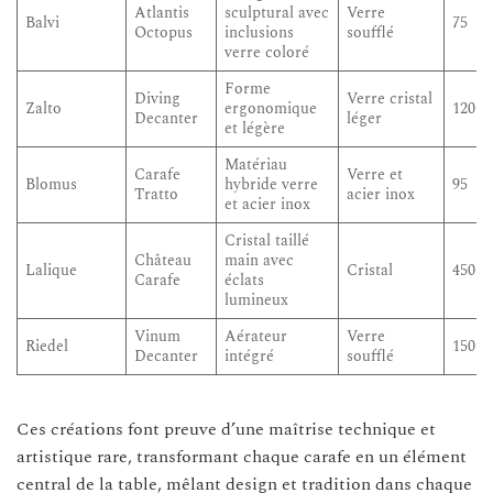
Atlantis
sculptural avec
Verre
Balvi
75
Octopus
inclusions
soufflé
verre coloré
Forme
Diving
Verre cristal
Zalto
ergonomique
120
Decanter
léger
et légère
Matériau
Carafe
Verre et
Blomus
hybride verre
95
Tratto
acier inox
et acier inox
Cristal taillé
Château
main avec
Lalique
Cristal
450
Carafe
éclats
lumineux
Vinum
Aérateur
Verre
Riedel
150
Decanter
intégré
soufflé
Ces créations font preuve d’une maîtrise technique et
artistique rare, transformant chaque carafe en un élément
central de la table, mêlant design et tradition dans chaque