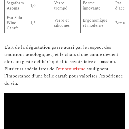
Sagaform
Verre
Forme
Pas
1,0
Aroma
trempé
innovante
d’acces
Eva Solo
Verre et
Ergonomique
Wine
1,5
Bec ant
silicones
et moderne
Carafe
L’art de la dégustation passe aussi par le respect des
traditions œnologiques, et le choix d’une carafe devient
alors un geste délibéré qui allie savoir-faire et passion.
Plusieurs spécialistes de l’
œnotourisme
soulignent
l’importance d’une belle carafe pour valoriser l’expérience
du vin.