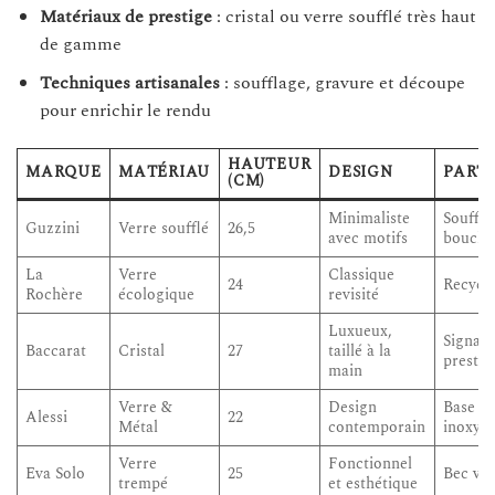
Matériaux de prestige
: cristal ou verre soufflé très haut
de gamme
Techniques artisanales
: soufflage, gravure et découpe
pour enrichir le rendu
HAUTEUR
MARQUE
MATÉRIAU
DESIGN
PART
(CM)
Minimaliste
Soufflé
Guzzini
Verre soufflé
26,5
avec motifs
bouche
La
Verre
Classique
24
Recyclé
Rochère
écologique
revisité
Luxueux,
Signatu
Baccarat
Cristal
27
taillé à la
prestig
main
Verre &
Design
Base en
Alessi
22
Métal
contemporain
inoxyd
Verre
Fonctionnel
Eva Solo
25
Bec ver
trempé
et esthétique