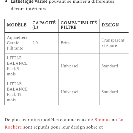
Esthétique variée
pouvant se marier à différentes
décors intérieurs
CAPACITÉ
COMPATIBILITÉ
D
MODÈLE
DESIGN
(L)
FILTRE
F
Aquaeffect
Transparent
Carafe
2,0
Brita
1
et épuré
Filtrante
LITTLE
BALANCE
–
Universel
Standard
9
Pack 9
mois
LITTLE
BALANCE
–
Universel
Standard
1
Pack 12
mois
De plus, certains modèles comme ceux de
Blomus
ou
La
Rochère
sont réputés pour leur design sobre et