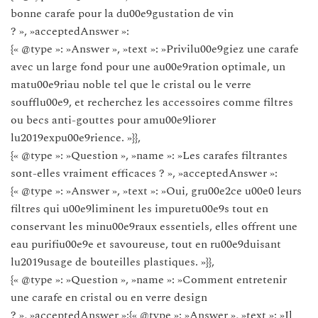
bonne carafe pour la du00e9gustation de vin
? », »acceptedAnswer »:
{« @type »: »Answer », »text »: »Privilu00e9giez une carafe
avec un large fond pour une au00e9ration optimale, un
matu00e9riau noble tel que le cristal ou le verre
soufflu00e9, et recherchez les accessoires comme filtres
ou becs anti-gouttes pour amu00e9liorer
lu2019expu00e9rience. »}},
{« @type »: »Question », »name »: »Les carafes filtrantes
sont-elles vraiment efficaces ? », »acceptedAnswer »:
{« @type »: »Answer », »text »: »Oui, gru00e2ce u00e0 leurs
filtres qui u00e9liminent les impuretu00e9s tout en
conservant les minu00e9raux essentiels, elles offrent une
eau purifiu00e9e et savoureuse, tout en ru00e9duisant
lu2019usage de bouteilles plastiques. »}},
{« @type »: »Question », »name »: »Comment entretenir
une carafe en cristal ou en verre design
? », »acceptedAnswer »:{« @type »: »Answer », »text »: »Il