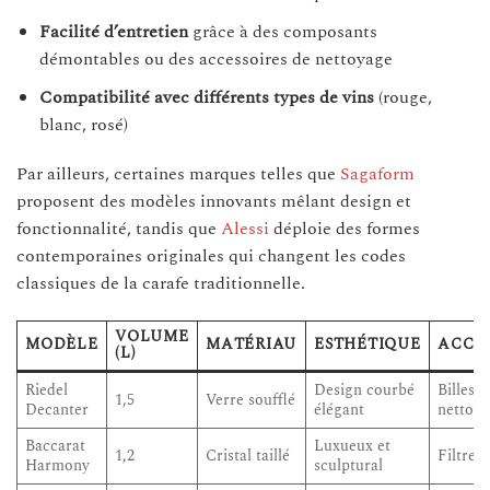
Facilité d’entretien
grâce à des composants
démontables ou des accessoires de nettoyage
Compatibilité avec différents types de vins
(rouge,
blanc, rosé)
Par ailleurs, certaines marques telles que
Sagaform
proposent des modèles innovants mêlant design et
fonctionnalité, tandis que
Alessi
déploie des formes
contemporaines originales qui changent les codes
classiques de la carafe traditionnelle.
VOLUME
MODÈLE
MATÉRIAU
ESTHÉTIQUE
ACCES
(L)
Riedel
Design courbé
Billes 
1,5
Verre soufflé
Decanter
élégant
nettoy
Baccarat
Luxueux et
1,2
Cristal taillé
Filtre 
Harmony
sculptural