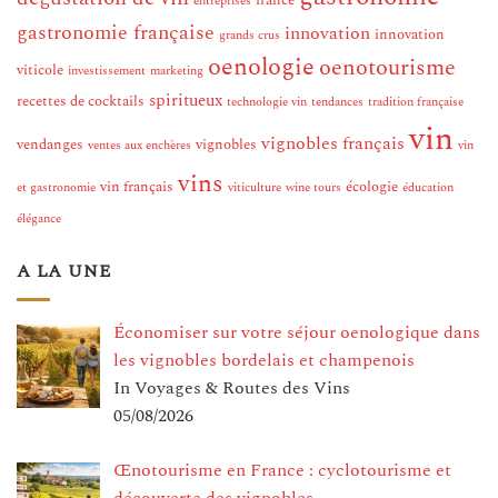
france
entreprises
gastronomie française
innovation
innovation
grands crus
oenologie
oenotourisme
viticole
investissement
marketing
spiritueux
recettes de cocktails
technologie vin
tendances
tradition française
vin
vignobles français
vendanges
vignobles
ventes aux enchères
vin
vins
vin français
écologie
et gastronomie
viticulture
wine tours
éducation
élégance
A LA UNE
Économiser sur votre séjour oenologique dans
les vignobles bordelais et champenois
In Voyages & Routes des Vins
05/08/2026
Œnotourisme en France : cyclotourisme et
découverte des vignobles