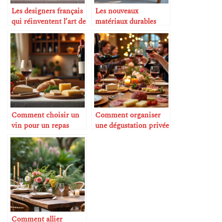
Les designers français
Les nouveaux
qui réinventent l’art de
matériaux durables
la table
pour la verrerie
Comment choisir un
Comment organiser
vin pour un repas
une dégustation privée
improvisé
à la maison
Comment allier