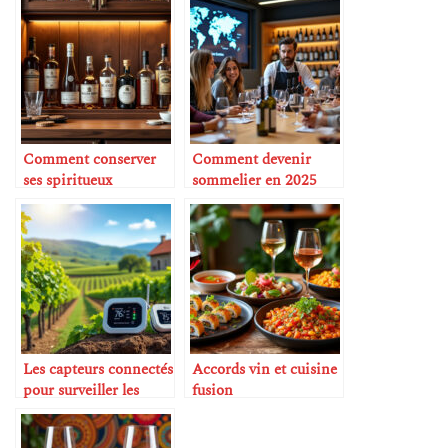
Comment conserver
Comment devenir
ses spiritueux
sommelier en 2025
correctement
Les capteurs connectés
Accords vin et cuisine
pour surveiller les
fusion
vignes