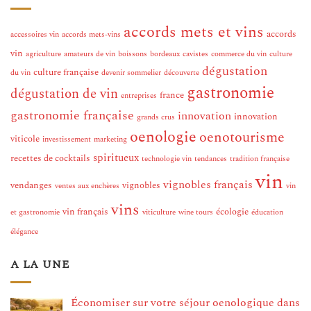
accords mets et vins
accords
accessoires vin
accords mets-vins
vin
agriculture
amateurs de vin
boissons
bordeaux
cavistes
commerce du vin
culture
dégustation
culture française
du vin
devenir sommelier
découverte
gastronomie
dégustation de vin
france
entreprises
gastronomie française
innovation
innovation
grands crus
oenologie
oenotourisme
viticole
investissement
marketing
spiritueux
recettes de cocktails
technologie vin
tendances
tradition française
vin
vignobles français
vendanges
vignobles
ventes aux enchères
vin
vins
vin français
écologie
et gastronomie
viticulture
wine tours
éducation
élégance
A LA UNE
Économiser sur votre séjour oenologique dans