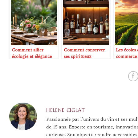
Comment allier
Comment conserver
Les écoles 
écologie et élégance
ses spiritueux
commerce s
dans la table
correctement
dans le vin
HELENE CIGLAT
Passionnée par l’univers du vin et ses mul
de 15 ans. Experte en tourisme, innovatio
curieuse. Son objectif : rendre accessibles