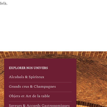
delà.
EXPLORER NOS UNIVERS
Alcohols & Spiriteux
Grands crus & Champagnes
Objets et Art de la table
Saveurs & Accords Gastronomiques