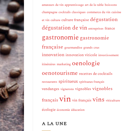
amateurs de vin
apprentissage
art de la table
boissons
champagne
cocktails classiques
commerce du vin
cuisine
dégustation
culture française
et vin
culture
dégustation de vin
france
entreprises
gastronomie
gastronomie
française
gourmandise
grands crus
innovation
innovation viticole
investissement
oenologie
itinéraires
marketing
oenotourisme
recettes de cocktails
spiritueux
restaurants
spiritueux français
vignobles
vendanges
vignobles
vignerons
vin
vins
français
vin français
viticulture
écologie
économie
éducation
A LA UNE