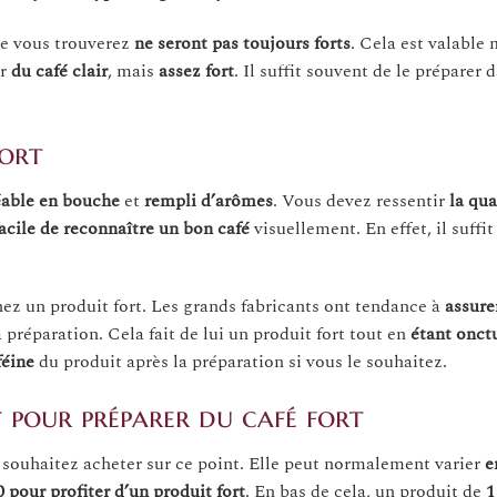
e vous trouverez
ne seront pas
toujours
forts
. Cela est valable
ur
du café clair
, mais
assez fort
. Il suffit souvent de le préparer 
fort
éable en bouche
et
rempli
d’arômes
. Vous devez ressentir
la qua
acile de reconnaître
un bon café
visuellement. En effet, il suffi
hez un produit fort. Les grands fabricants ont tendance à
assure
 préparation. Cela fait de lui un produit fort tout en
étant onct
féine
du produit après la préparation si vous le souhaitez.
t pour préparer du café fort
souhaitez acheter sur ce point. Elle peut normalement varier
e
0 pour profiter d’un produit fort
. En bas de cela, un produit de
1