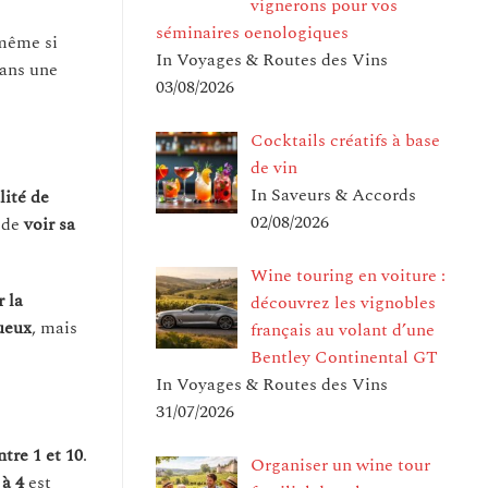
vignerons pour vos
séminaires oenologiques
 même si
In Voyages & Routes des Vins
dans une
03/08/2026
Cocktails créatifs à base
de vin
In Saveurs & Accords
lité de
02/08/2026
t de
voir sa
Wine touring en voiture :
r la
découvrez les vignobles
ueux
, mais
français au volant d’une
Bentley Continental GT
In Voyages & Routes des Vins
31/07/2026
ntre 1 et 10
.
Organiser un wine tour
 à 4
est