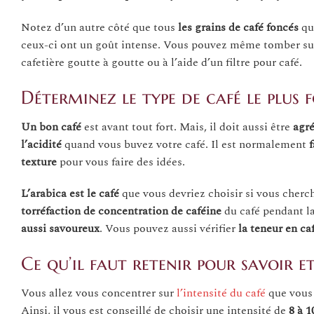
Notez d’un autre côté que tous
les grains de café foncés
qu
ceux-ci ont un goût intense. Vous pouvez même tomber s
cafetière goutte à goutte ou à l’aide d’un filtre pour café.
Déterminez le type de café le plus 
Un bon café
est avant tout fort. Mais, il doit aussi être
agr
l’acidité
quand vous buvez votre café. Il est normalement
f
texture
pour vous faire des idées.
L’arabica est le café
que vous devriez choisir si vous cherc
torréfaction de concentration
de
caféine
du café pendant la
aussi
savoureux
. Vous pouvez aussi vérifier
la teneur en ca
Ce qu’il faut retenir pour savoir e
Vous allez vous concentrer sur
l’intensité du café
que vous 
Ainsi, il vous est conseillé de choisir une intensité de
8 à 1