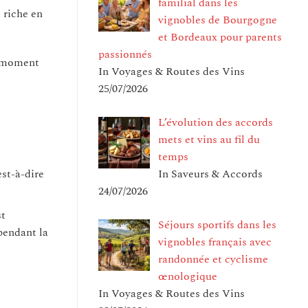
familial dans les
 riche en
vignobles de Bourgogne
et Bordeaux pour parents
passionnés
 moment
In Voyages & Routes des Vins
25/07/2026
L’évolution des accords
mets et vins au fil du
temps
In Saveurs & Accords
est-à-dire
24/07/2026
st
Séjours sportifs dans les
pendant la
vignobles français avec
randonnée et cyclisme
œnologique
In Voyages & Routes des Vins