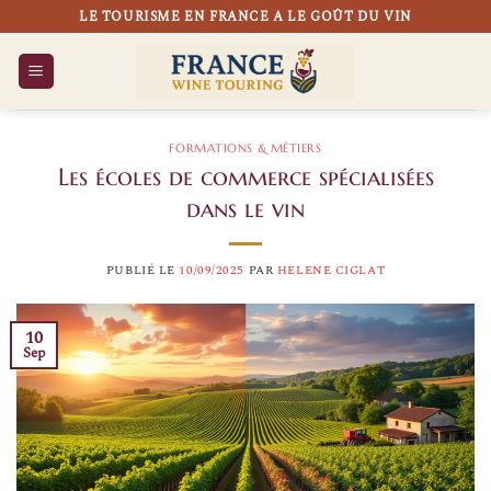
Passer
LE TOURISME EN FRANCE A LE GOÛT DU VIN
au
contenu
FORMATIONS & MÉTIERS
Les écoles de commerce spécialisées
dans le vin
PUBLIÉ LE
10/09/2025
PAR
HELENE CIGLAT
10
Sep