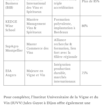
Plus de 85%
Business
International
triple
(BSB)
des Vins et
accréditation
Spiritueux
Mastère
Formation
KEDGE
Management
polyvalente,
Wine
80%
Vins &
implantation à
School
Spiritueux
Bordeaux
Alliance
Master
recherche &
SupAgro
Commerce des
formation, lien
Montpellier
Vins
fort avec la
filière régionale
Intégration
production
ESA
Majeure en
durable,
75%
Angers
Vigne et Vin
marchés
internationaux
Pour compléter, l’Institut Universitaire de la Vigne et du
Vin (IUVV) Jules Guyot à Dijon offre également une