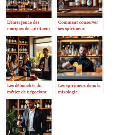
L’émergence des
Comment conserver
marques de spiritueux
ses spiritueux
de luxe français
correctement
Les débouchés du
Les spiritueux dans la
métier de négociant
mixologie
en vin
contemporaine