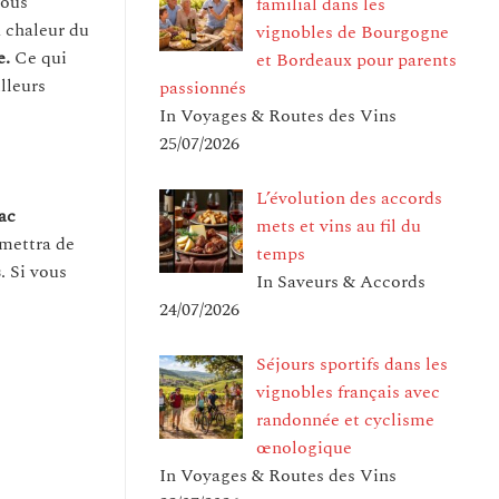
vous
familial dans les
a chaleur du
vignobles de Bourgogne
e.
Ce qui
et Bordeaux pour parents
lleurs
passionnés
In Voyages & Routes des Vins
25/07/2026
L’évolution des accords
sac
mets et vins au fil du
rmettra de
temps
s
. Si vous
In Saveurs & Accords
24/07/2026
Séjours sportifs dans les
vignobles français avec
randonnée et cyclisme
œnologique
In Voyages & Routes des Vins