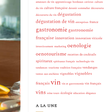
amateurs de vin
apprentissage
bordeaux
cavistes
culture
culture française
du vin
devenir sommelier
découverte
dégustation
découverte du vin
dégustation de vin
france
entreprises
gastronomie
gastronomie
française
innovation
innovation viticole
oenologie
investissement
marketing
oenotourisme
recettes de cocktails
spiritueux
spiritueux français
technologie vin
vendanges
tendances
tourisme
tradition française
vignobles
vignobles
ventes aux enchères
vin
français
vin français
vin et gastronomie
vins
écologie
wine tours
éducation
élégance
A LA UNE