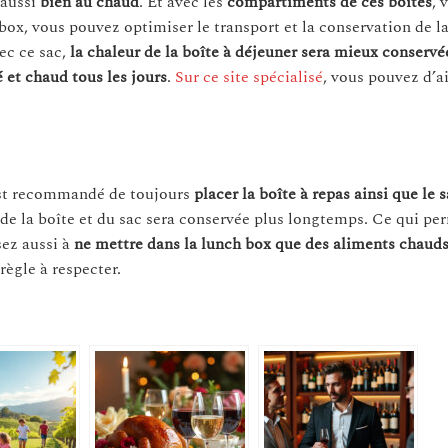
a aussi
bien au chaud
. Et avec les
compartiments de ces boîtes
, 
 box, vous pouvez optimiser le transport et la conservation de l
vec ce sac,
la chaleur de la boîte à déjeuner sera mieux conservé
 et chaud tous les jours
.
Sur ce site spécialisé
, vous pouvez d’ai
 est recommandé de toujours
placer la boîte à repas ainsi que le 
r de la boîte et du sac sera conservée plus longtemps. Ce qui pe
sez aussi à
ne mettre dans la lunch box que des aliments chaud
règle à respecter.