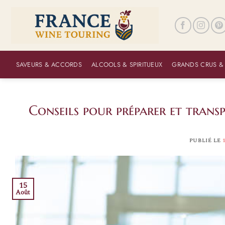
Passer
au
contenu
SAVEURS & ACCORDS
ALCOOLS & SPIRITUEUX
GRANDS CRUS &
Conseils pour préparer et transp
PUBLIÉ LE
15
Août