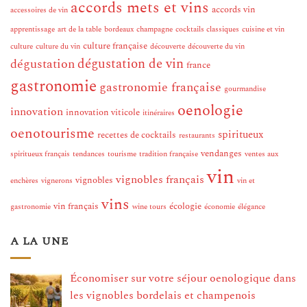
accords mets et vins
accords vin
accessoires de vin
apprentissage
art de la table
bordeaux
champagne
cocktails classiques
cuisine et vin
culture française
culture
culture du vin
découverte
découverte du vin
dégustation de vin
dégustation
france
gastronomie
gastronomie française
gourmandise
oenologie
innovation
innovation viticole
itinéraires
oenotourisme
spiritueux
recettes de cocktails
restaurants
vendanges
spiritueux français
tendances
tourisme
tradition française
ventes aux
vin
vignobles français
vignobles
enchères
vignerons
vin et
vins
vin français
écologie
gastronomie
wine tours
économie
élégance
A LA UNE
Économiser sur votre séjour oenologique dans
les vignobles bordelais et champenois