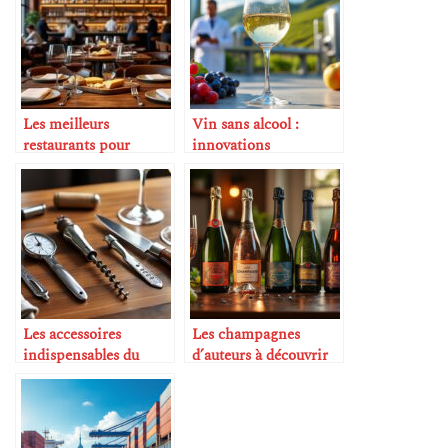
Les meilleurs
Vin sans alcool :
restaurants pour
innovations
amateurs de vin
techniques
Les accessoires
Les champagnes
indispensables du
d’auteurs à découvrir
sommelier
absolument