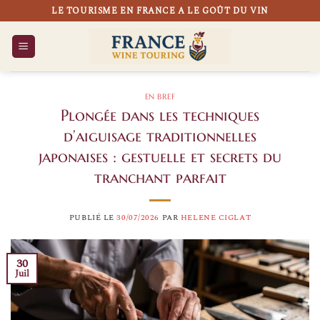
Passer
LE TOURISME EN FRANCE A LE GOÛT DU VIN
au
contenu
EN BREF
Plongée dans les techniques
d’aiguisage traditionnelles
japonaises : gestuelle et secrets du
tranchant parfait
PUBLIÉ LE
30/07/2026
PAR
HELENE CIGLAT
30
Juil