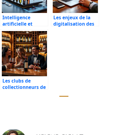
Intelligence
Les enjeux de la
artificielle et
digitalisation des
personnalisation
ventes aux
des
enchères de vin
recommandations
de vins
Les clubs de
collectionneurs de
vins rares comme
business model