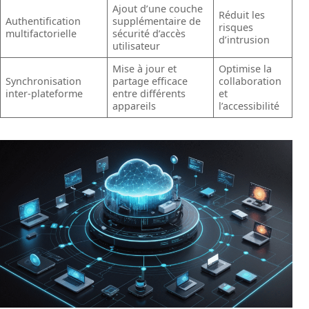
Ajout d’une couche
Réduit les
Authentification
supplémentaire de
risques
multifactorielle
sécurité d’accès
d’intrusion
utilisateur
Mise à jour et
Optimise la
Synchronisation
partage efficace
collaboration
inter-plateforme
entre différents
et
appareils
l’accessibilité