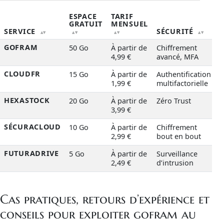
ESPACE
TARIF
GRATUIT
MENSUEL
C
SERVICE
SÉCURITÉ
GOFRAM
50 Go
À partir de
Chiffrement
T
4,99 €
avancé, MFA
CLOUDFR
15 Go
À partir de
Authentification
P
1,99 €
multifactorielle
HEXASTOCK
20 Go
À partir de
Zéro Trust
M
3,99 €
SÉCURACLOUD
10 Go
À partir de
Chiffrement
P
2,99 €
bout en bout
FUTURADRIVE
5 Go
À partir de
Surveillance
M
2,49 €
d’intrusion
Tableau comparatif interactif des plateformes de stockage cl
Cas pratiques, retours d’expérience et
conseils pour exploiter gofram au