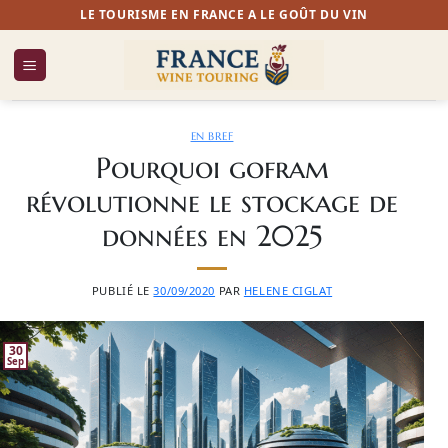
Passer
LE TOURISME EN FRANCE A LE GOÛT DU VIN
au
contenu
EN BREF
Pourquoi gofram
révolutionne le stockage de
données en 2025
PUBLIÉ LE
30/09/2020
PAR
HELENE CIGLAT
30
Sep