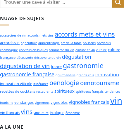
NUAGE DE SUJETS
accords mets et vins
accessoires de vin
accords mets-vins
accords vin
agriculture
apprentissage
art de la table
boissons
bordeaux
culture
champagne
cocktails classiques
commerce du vin
cuisine et vin
culture
dégustation
française
découverte
découverte du vin
gastronomie
dégustation de vin
france
gastronomie française
innovation
gourmandise
grands crus
oenologie
oenotourisme
innovation viticole
itinéraires
spiritueux
recettes de cocktails
restaurants
spiritueux français
tendances
vin
vignobles français
vendanges
vignobles
tourisme
vignerons
vins
vin français
écologie
viticulture
économie
A LA UNE