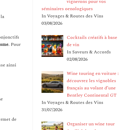
vignerons pour vos
séminaires oenologiques
In Voyages & Routes des Vins
 la
03/08/2026
onjonctifs
Cocktails créatifs à base
isme
. Pour
de vin
In Saveurs & Accords
02/08/2026
sse ainsi
Wine touring en voiture :
découvrez les vignobles
français au volant d’une
Bentley Continental GT
ne
In Voyages & Routes des Vins
31/07/2026
permet de
Organiser un wine tour