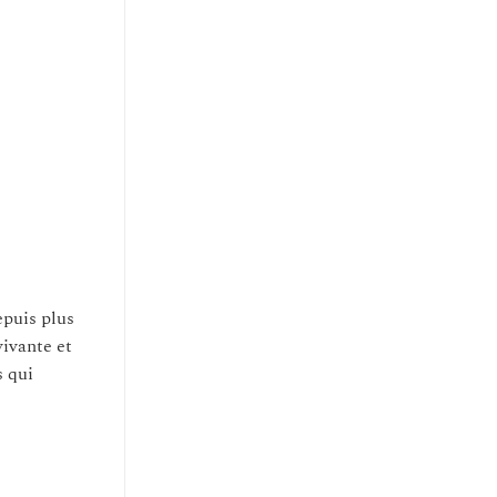
epuis plus
vivante et
s qui