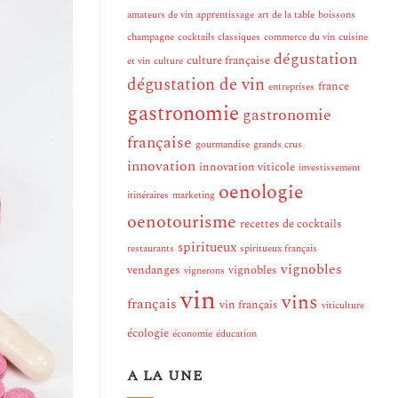
amateurs de vin
apprentissage
art de la table
boissons
champagne
cocktails classiques
commerce du vin
cuisine
dégustation
culture française
et vin
culture
dégustation de vin
france
entreprises
gastronomie
gastronomie
française
gourmandise
grands crus
innovation
innovation viticole
investissement
oenologie
itinéraires
marketing
oenotourisme
recettes de cocktails
spiritueux
restaurants
spiritueux français
vignobles
vendanges
vignobles
vignerons
vin
vins
français
vin français
viticulture
écologie
économie
éducation
A LA UNE