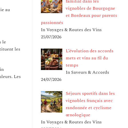
familial dans les
vignobles de Bourgogne
cie au
et Bordeaux pour parents
passionnés
In Voyages & Routes des Vins
25/07/2026
s le
ituent les
L’évolution des accords
mets et vins au fil du
temps
in
In Saveurs & Accords
uleurs. Les
24/07/2026
Séjours sportifs dans les
vignobles français avec
randonnée et cyclisme
œnologique
In Voyages & Routes des Vins