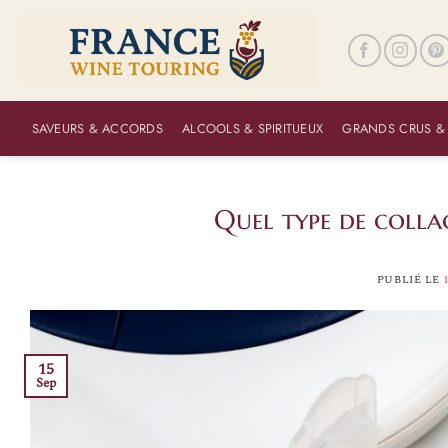
Passer
au
contenu
SAVEURS & ACCORDS
ALCOOLS & SPIRITUEUX
GRANDS CRUS &
Quel type de colla
PUBLIÉ LE
15
Sep