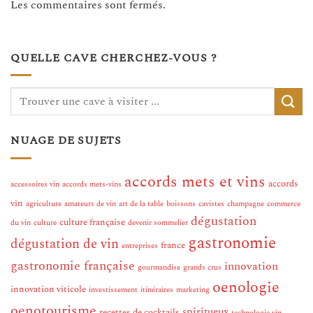
Les commentaires sont fermés.
QUELLE CAVE CHERCHEZ-VOUS ?
NUAGE DE SUJETS
accords mets et vins
accords
accessoires vin
accords mets-vins
vin
agriculture
amateurs de vin
art de la table
boissons
cavistes
champagne
commerce
dégustation
culture française
du vin
culture
devenir sommelier
gastronomie
dégustation de vin
france
entreprises
gastronomie française
innovation
gourmandise
grands crus
oenologie
innovation viticole
investissement
itinéraires
marketing
oenotourisme
spiritueux
recettes de cocktails
technologie vin