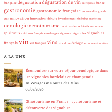
dégustation de vin
dégustation
française
france
entreprises
gastronomie
gastronomie française
gourmandise
grands
innovation
innovation viticole
crus
investissement
itinéraires
marketing
oenologie
oenotourisme
recettes de cocktails
restaurants
vignobles
spiritueux
vendanges
vignobles
spiritueux français
vignerons
vin
vins
français
vin français
écologie
viticulture
économie
éducation
A LA UNE
Économiser sur votre séjour oenologique dans
les vignobles bordelais et champenois
In Voyages & Routes des Vins
05/08/2026
Œnotourisme en France : cyclotourisme et
découverte des vignobles