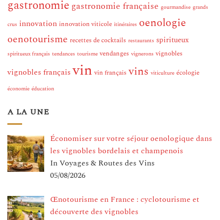
gastronomie
gastronomie française
gourmandise
grands
oenologie
innovation
innovation viticole
crus
itinéraires
oenotourisme
spiritueux
recettes de cocktails
restaurants
vendanges
vignobles
spiritueux français
tendances
tourisme
vignerons
vin
vins
vignobles français
vin français
écologie
viticulture
économie
éducation
A LA UNE
Économiser sur votre séjour oenologique dans
les vignobles bordelais et champenois
In Voyages & Routes des Vins
05/08/2026
Œnotourisme en France : cyclotourisme et
découverte des vignobles