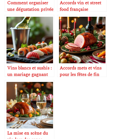
Comment organiser
Accords vin et street
une dégustation privée
food française
à la maison
Vins blancs et sushis :
Accords mets et vins
un mariage gagnant
pour les fêtes de fin
d’année
La mise en scène du