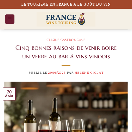
Passer
LE TOURISME EN FRANCE A LE GOÛT DU VIN
au
contenu
CUISINE GASTRONOMIE
Cinq bonnes raisons de venir boire
un verre au bar à vins vinodis
PUBLIÉ LE
20/08/2025
PAR
HELENE CIGLAT
20
Août