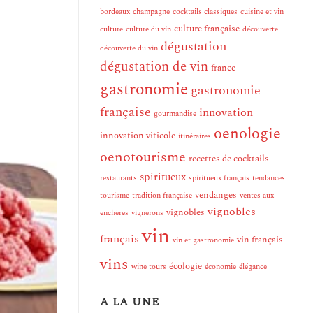
bordeaux
champagne
cocktails classiques
cuisine et vin
culture française
culture
culture du vin
découverte
dégustation
découverte du vin
dégustation de vin
france
gastronomie
gastronomie
française
innovation
gourmandise
oenologie
innovation viticole
itinéraires
oenotourisme
recettes de cocktails
spiritueux
restaurants
spiritueux français
tendances
vendanges
tourisme
tradition française
ventes aux
vignobles
vignobles
enchères
vignerons
vin
français
vin français
vin et gastronomie
vins
écologie
wine tours
économie
élégance
A LA UNE