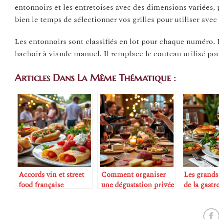
entonnoirs et les entretoises avec des dimensions variées, 
bien le temps de sélectionner vos grilles pour utiliser ave
Les entonnoirs sont classifiés en lot pour chaque numéro. L’
hachoir à viande manuel. Il remplace le couteau utilisé po
Articles Dans La Même Thématique :
Accords vin et street
Comment organiser
Les grands
food française
une dégustation privée
de la gast
à la maison
française e