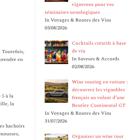
vignerons pour vos
séminaires oenologiques
In Voyages & Routes des Vins
03/08/2026
Cocktails créatifs à base
de vin
 Toutefois,
In Saveurs & Accords
 prendre en
02/08/2026
Wine touring en voiture :
découvrez les vignobles
 5 à la
français au volant d’une
lle, la
Bentley Continental GT
In Voyages & Routes des Vins
31/07/2026
Les hachoirs
s mousses,
Organiser un wine tour