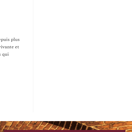
epuis plus
vivante et
s qui