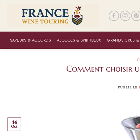
Passer
au
contenu
SAVEURS & ACCORDS
ALCOOLS & SPIRITUEUX
GRANDS CRUS &
C
Comment choisir u
PUBLIÉ LE
14
Oct