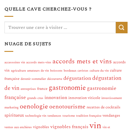
QUELLE CAVE CHERCHEZ-VOUS ?
NUAGE DE SUJETS
accords mets et vins
accords
accessoires vin
accords mets-vins
vin
culture
agriculture
amateurs de vin
boissons
bordeaux
cavistes
culture du vin
dégustation
dégustation
française
devenir sommelier
découverte
gastronomie
de vin
gastronomie
france
entreprises
française
innovation
innovation viticole
grands crus
investissement
oenologie
oenotourisme
recettes de cocktails
marketing
spiritueux
vendanges
technologie vin
tendances
tourisme
tradition française
vin
vignobles français
vignobles
ventes aux enchères
vin et