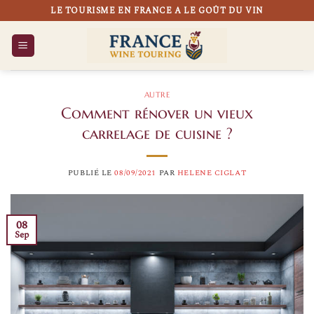
Passer
LE TOURISME EN FRANCE A LE GOÛT DU VIN
au
contenu
AUTRE
Comment rénover un vieux
carrelage de cuisine ?
PUBLIÉ LE
08/09/2021
PAR
HELENE CIGLAT
08
Sep