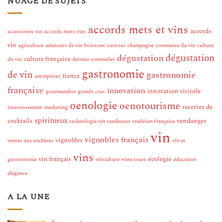
NUAGE DE SUJETS
accords mets et vins
accords
accessoires vin
accords mets-vins
vin
agriculture
amateurs de vin
boissons
cavistes
champagne
commerce du vin
culture
dégustation
dégustation
culture française
du vin
devenir sommelier
gastronomie
de vin
gastronomie
france
entreprises
française
innovation
innovation viticole
gourmandise
grands crus
oenologie
oenotourisme
recettes de
investissement
marketing
spiritueux
cocktails
vendanges
technologie vin
tendances
tradition française
vin
vignobles français
vignobles
ventes aux enchères
vin et
vins
vin français
écologie
gastronomie
viticulture
wine tours
éducation
élégance
A LA UNE