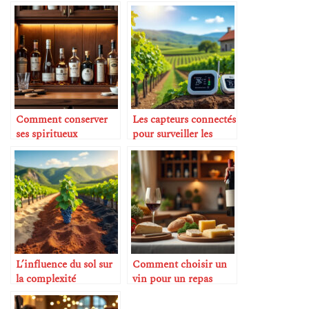
Comment conserver
Les capteurs connectés
ses spiritueux
pour surveiller les
correctement
vignes
L’influence du sol sur
Comment choisir un
la complexité
vin pour un repas
aromatique
improvisé