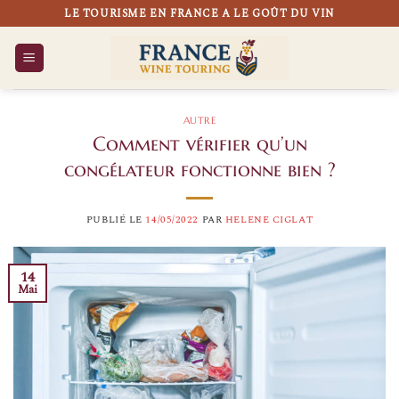
Passer
LE TOURISME EN FRANCE A LE GOÛT DU VIN
au
contenu
AUTRE
Comment vérifier qu’un
congélateur fonctionne bien ?
PUBLIÉ LE
14/05/2022
PAR
HELENE CIGLAT
14
Mai